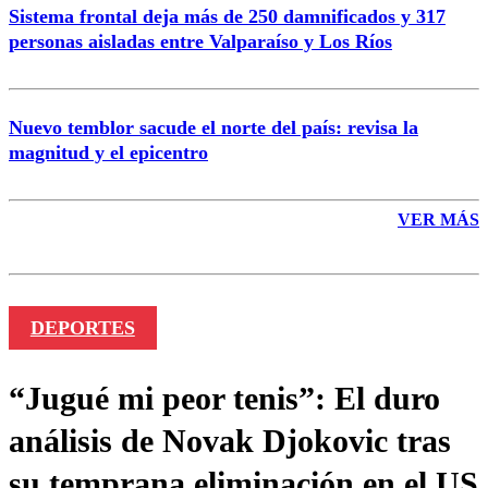
Sistema frontal deja más de 250 damnificados y 317
personas aisladas entre Valparaíso y Los Ríos
Nuevo temblor sacude el norte del país: revisa la
magnitud y el epicentro
VER MÁS
DEPORTES
“Jugué mi peor tenis”: El duro
análisis de Novak Djokovic tras
su temprana eliminación en el US