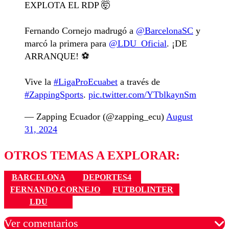
EXPLOTA EL RDP 🤯
Fernando Cornejo madrugó a
@BarcelonaSC
y
marcó la primera para
@LDU_Oficial
. ¡DE
ARRANQUE! ⚽️
Vive la
#LigaProEcuabet
a través de
#ZappingSports
.
pic.twitter.com/YTblkaynSm
— Zapping Ecuador (@zapping_ecu)
August
31, 2024
OTROS TEMAS A EXPLORAR:
BARCELONA
DEPORTES4
FERNANDO CORNEJO
FUTBOLINTER
LDU
Ver comentarios