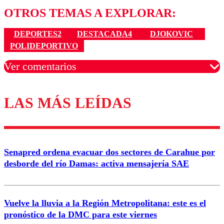
OTROS TEMAS A EXPLORAR:
DEPORTES2
DESTACADA4
DJOKOVIC
POLIDEPORTIVO
Ver comentarios
LAS MÁS LEÍDAS
Los comentarios son moderados para garantizar un
diálogo respetuoso.
Nombre
Senapred ordena evacuar dos sectores de Carahue por
Correo
desborde del río Damas: activa mensajería SAE
Vuelve la lluvia a la Región Metropolitana: este es el
pronóstico de la DMC para este viernes
Enviar comentario