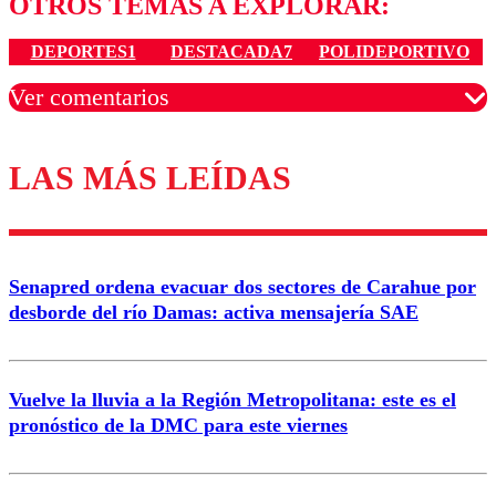
OTROS TEMAS A EXPLORAR:
DEPORTES1
DESTACADA7
POLIDEPORTIVO
Ver comentarios
LAS MÁS LEÍDAS
Los comentarios son moderados para garantizar un
diálogo respetuoso.
Nombre
Senapred ordena evacuar dos sectores de Carahue por
Correo
desborde del río Damas: activa mensajería SAE
Vuelve la lluvia a la Región Metropolitana: este es el
pronóstico de la DMC para este viernes
Enviar comentario