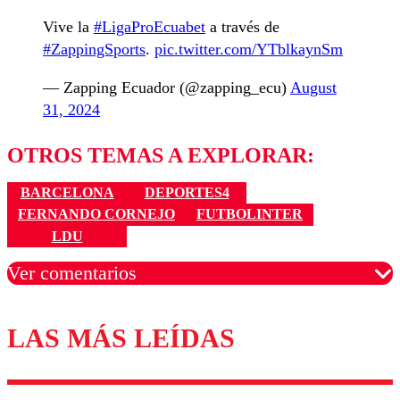
Vive la
#LigaProEcuabet
a través de
#ZappingSports
.
pic.twitter.com/YTblkaynSm
— Zapping Ecuador (@zapping_ecu)
August
31, 2024
OTROS TEMAS A EXPLORAR:
BARCELONA
DEPORTES4
FERNANDO CORNEJO
FUTBOLINTER
LDU
Ver comentarios
LAS MÁS LEÍDAS
Los comentarios son moderados para garantizar un
diálogo respetuoso.
Nombre