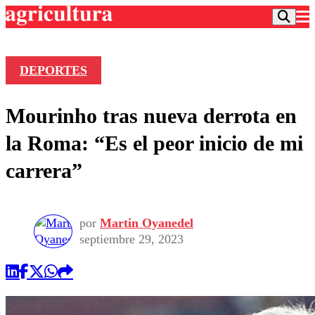
DEPORTES
Podcast
Mourinho tras nueva derrota en
Frecuencias
Agricultura TV
la Roma: “Es el peor inicio de mi
Deportes
carrera”
Entretención
Colo Colo
Noticias
Motor
Vida Social
Otros Deportes
Dato Practico
por
Martin Oyanedel
Publicaciones en medios
Seleccion Chilena
Economía
septiembre 29, 2023
Opinión
Torneo Internacional
Internacional
Programas
Torneo Nacional
Nacional
Comercial
Universidad Católica
Política
Universidad de Chile
Sustentabilidad