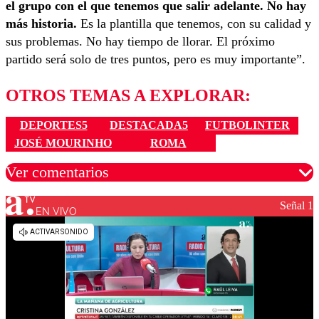
el grupo con el que tenemos que salir adelante. No hay
más historia.
Es la plantilla que tenemos, con su calidad y
sus problemas. No hay tiempo de llorar. El próximo
partido será solo de tres puntos, pero es muy importante”.
OTROS TEMAS A EXPLORAR:
DEPORTES5
DESTACADA5
FUTBOLINTER
JOSÉ MOURINHO
ROMA
Ver comentarios
Señal 1
EN VIVO
Los comentarios son moderados para garantizar un
diálogo respetuoso.
Nombre
Correo