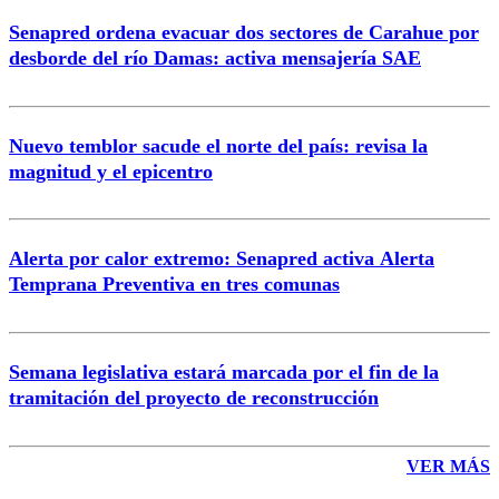
Senapred ordena evacuar dos sectores de Carahue por
Correo
desborde del río Damas: activa mensajería SAE
Nuevo temblor sacude el norte del país: revisa la
magnitud y el epicentro
Enviar comentario
Alerta por calor extremo: Senapred activa Alerta
Temprana Preventiva en tres comunas
Semana legislativa estará marcada por el fin de la
tramitación del proyecto de reconstrucción
VER MÁS