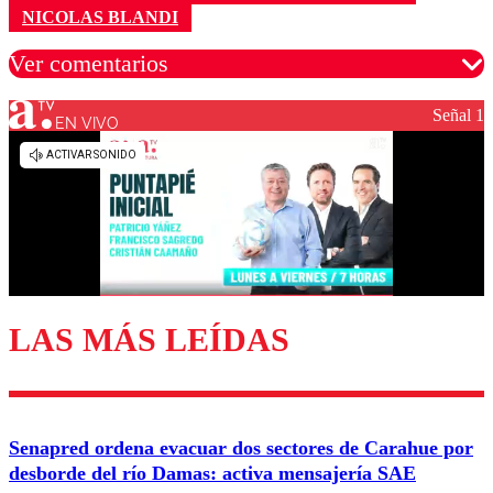
NICOLAS BLANDI
Ver comentarios
Señal 1
EN VIVO
Los comentarios son moderados para garantizar un
diálogo respetuoso.
Nombre
Correo
LAS MÁS LEÍDAS
Enviar comentario
Senapred ordena evacuar dos sectores de Carahue por
desborde del río Damas: activa mensajería SAE