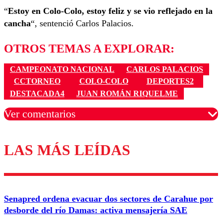
“
Estoy en Colo-Colo, estoy feliz y se vio reflejado en la
cancha
“, sentenció Carlos Palacios.
OTROS TEMAS A EXPLORAR:
CAMPEONATO NACIONAL
CARLOS PALACIOS
CCTORNEO
COLO-COLO
DEPORTES2
DESTACADA4
JUAN ROMÁN RIQUELME
Ver comentarios
LAS MÁS LEÍDAS
Los comentarios son moderados para garantizar un
diálogo respetuoso.
Nombre
Senapred ordena evacuar dos sectores de Carahue por
Correo
desborde del río Damas: activa mensajería SAE