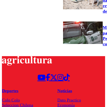
ha
re
de
Mu
pa
Pe
cu
Deportes
Noticias
Colo Colo
Dato Practico
Seleccion Chilena
Economía