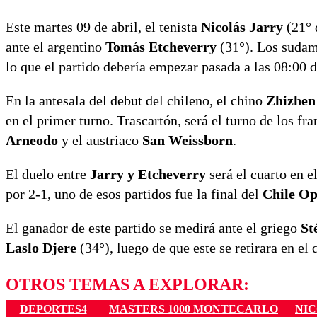
Este martes 09 de abril, el tenista
Nicolás Jarry
(21° 
ante el argentino
Tomás Etcheverry
(31°). Los sudame
lo que el partido debería empezar pasada a las 08:00 
En la antesala del debut del chileno, el chino
Zhizhe
en el primer turno. Trascartón, será el turno de los fr
Arneodo
y el austriaco
San Weissborn
.
El duelo entre
Jarry y Etcheverry
será el cuarto en e
por 2-1, uno de esos partidos fue la final del
Chile Op
El ganador de este partido se medirá ante el griego
St
Laslo Djere
(34°), luego de que este se retirara en el
OTROS TEMAS A EXPLORAR:
DEPORTES4
MASTERS 1000 MONTECARLO
NIC