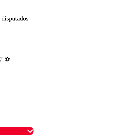
s disputados
! ⚽️