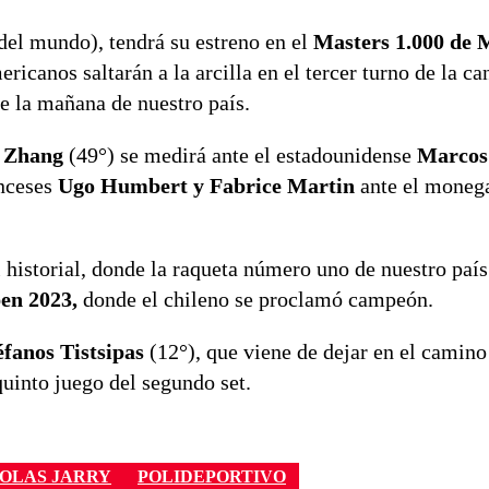
del mundo), tendrá su estreno en el
Masters 1.000 de 
ricanos saltarán a la arcilla en el tercer turno de la ca
de la mañana de nuestro país.
n Zhang
(49°) se medirá ante el estadounidense
Marcos
anceses
Ugo Humbert y Fabrice Martin
ante el moneg
l historial, donde la raqueta número uno de nuestro paí
en 2023,
donde el chileno se proclamó campeón.
éfanos Tistsipas
(12°), que viene de dejar en el camino
 quinto juego del segundo set.
OLAS JARRY
POLIDEPORTIVO