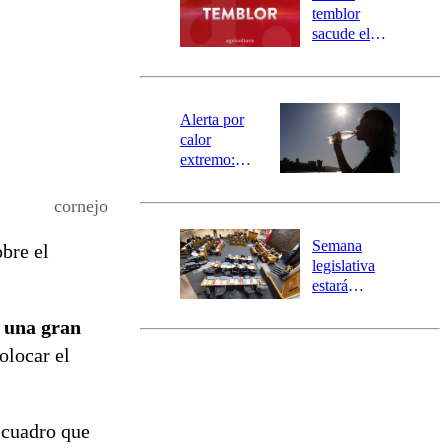
activa
temblor
mensajería
sacude el
SAE
norte del país:
revisa la
magnitud y el
epicentro
Alerta por
calor
extremo:
Senapred
activa Alerta
cornejo
Temprana
Preventiva en
Semana
bre el
tres comunas
legislativa
estará
marcada por
e una gran
el fin de la
tramitación
olocar el
del proyecto
de
reconstrucción
 cuadro que