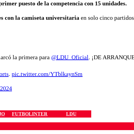
 primer puesto de la competencia con 15 unidades.
 con la camiseta universitaria
en solo cinco partido
arcó la primera para
@LDU_Oficial
. ¡DE ARRANQUE
orts
.
pic.twitter.com/YTblkaynSm
 2024
JO
FUTBOLINTER
LDU