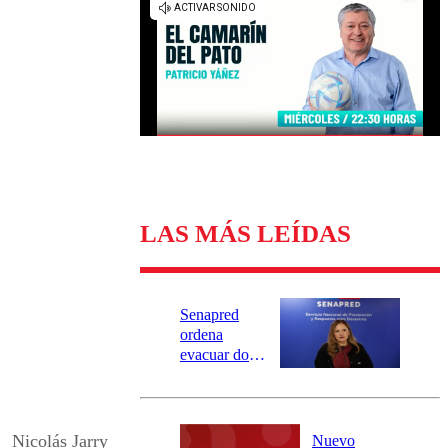
Universidad Católica
Política
Universidad de Chile
Sustentabilidad
LAS MÁS LEÍDAS
Senapred
ordena
evacuar dos
sectores de
Carahue por
desborde del
río Damas:
Nicolás Jarry
Nuevo