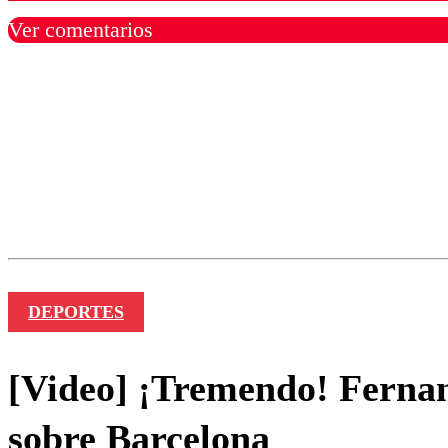
Ver comentarios
Los comentarios son moder
Nombre
DEPORTES
[Video] ¡Tremendo! Fernan
sobre Barcelona