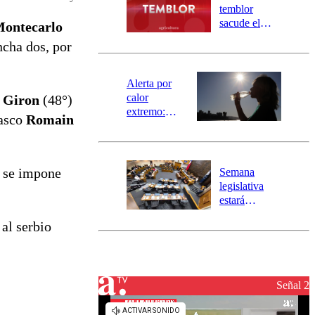
activa
temblor
mensajería
sacude el
Montecarlo
SAE
norte del país:
ncha dos, por
revisa la
magnitud y el
epicentro
Alerta por
calor
 Giron
(48°)
extremo:
asco
Romain
Senapred
activa Alerta
Temprana
Preventiva en
s se impone
Semana
tres comunas
legislativa
estará
marcada por
 al serbio
el fin de la
tramitación
del proyecto
de
reconstrucción
Señal 2