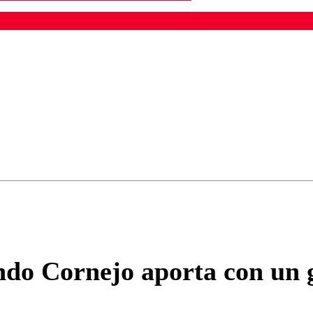
ados para garantizar un diálogo respetuoso.
Correo
Enviar c
do Cornejo aporta con un g