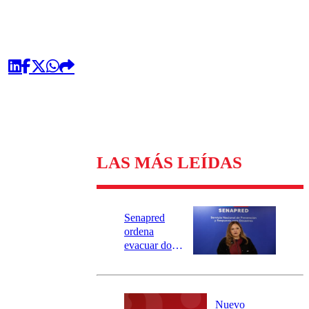
LAS MÁS LEÍDAS
Senapred
ordena
evacuar dos
sectores de
Carahue por
desborde del
río Damas:
Nuevo