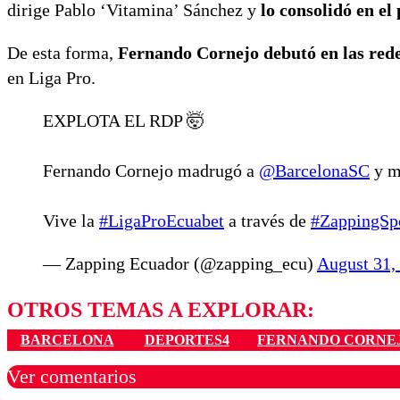
dirige Pablo ‘Vitamina’ Sánchez y
lo consolidó en el
De esta forma,
Fernando Cornejo debutó en las redes
en Liga Pro.
EXPLOTA EL RDP 🤯
Fernando Cornejo madrugó a
@BarcelonaSC
y m
Vive la
#LigaProEcuabet
a través de
#ZappingSp
— Zapping Ecuador (@zapping_ecu)
August 31,
OTROS TEMAS A EXPLORAR:
BARCELONA
DEPORTES4
FERNANDO CORNE
Ver comentarios