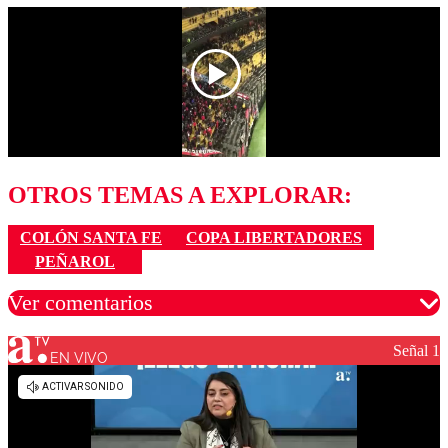
OTROS TEMAS A EXPLORAR:
COLÓN SANTA FE
COPA LIBERTADORES
PEÑAROL
Ver comentarios
Señal 1
EN VIVO
Los comentarios son moderados para garantizar un
diálogo respetuoso.
Nombre