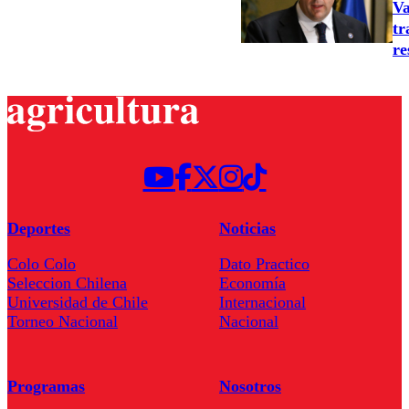
Va
tr
re
Deportes
Noticias
Colo Colo
Dato Practico
Seleccion Chilena
Economía
Universidad de Chile
Internacional
Torneo Nacional
Nacional
Programas
Nosotros