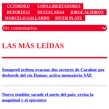
CCTORNEO
COPA LIBERTADORES
DEPORTES2
DESTACADA4
JORGE ALMIRÓN
MARCELO GALLARDO
RIVER PLATE
Ver comentarios
LAS MÁS LEÍDAS
Los comentarios son moderados para garantizar un
diálogo respetuoso.
Nombre
Senapred ordena evacuar dos sectores de Carahue por
Correo
desborde del río Damas: activa mensajería SAE
Nuevo temblor sacude el norte del país: revisa la
magnitud y el epicentro
Enviar comentario