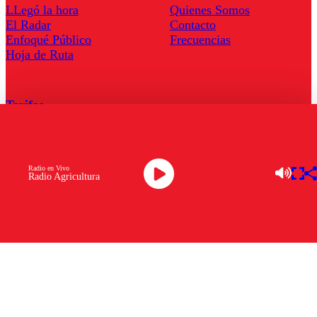
LLegó la hora
Quienes Somos
El Radar
Contacto
Enfoqué Público
Frecuencias
Hoja de Ruta
Tarifas
Comercial
Tarifas Servel Radio
Radio en Vivo
Radio Agricultura
Radio en Vivo
TV en Vivo
Descarga la APP