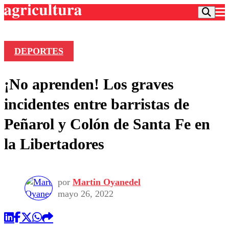
DEPORTES
Podcast
¡No aprenden! Los graves
Frecuencias
Agricultura TV
incidentes entre barristas de
Deportes
Peñarol y Colón de Santa Fe en
Entretención
Colo Colo
Noticias
la Libertadores
Motor
Vida Social
Otros Deportes
Dato Practico
Publicaciones en medios
Seleccion Chilena
Economía
Opinión
Torneo Internacional
Internacional
por
Martin Oyanedel
Programas
mayo 26, 2022
Torneo Nacional
Nacional
Comercial
Universidad Católica
Política
Universidad de Chile
Sustentabilidad