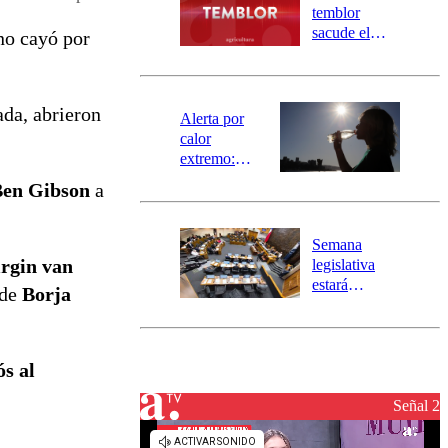
activa
temblor
mensajería
sacude el
no cayó por
SAE
norte del país:
revisa la
magnitud y el
ada, abrieron
epicentro
Alerta por
calor
extremo:
Senapred
en Gibson
a
activa Alerta
Temprana
Preventiva en
Semana
tres comunas
irgin van
legislativa
estará
 de
Borja
marcada por
el fin de la
tramitación
del proyecto
ós al
de
reconstrucción
Señal 2