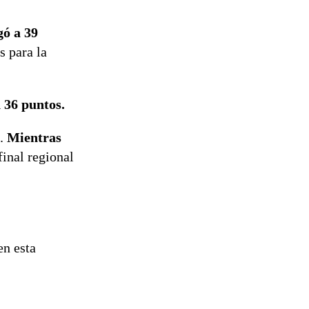
gó a 39
s para la
n 36 puntos.
e.
Mientras
inal regional
en esta