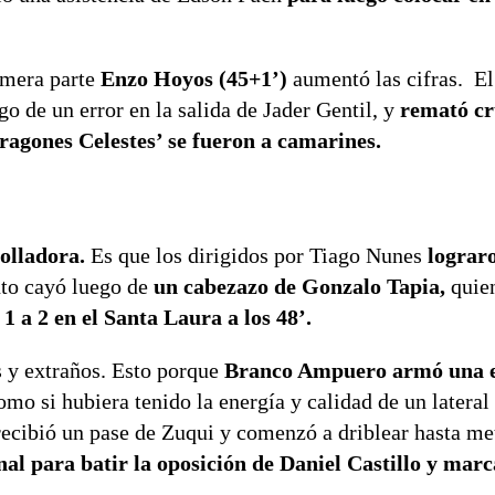
rimera parte
Enzo Hoyos (45+1’)
aumentó las cifras. El
go de un error en la salida de Jader Gentil, y
remató cr
Dragones Celestes’ se fueron a camarines.
rolladora.
Es que los dirigidos por Tiago Nunes
lograro
to cayó luego de
un cabezazo de Gonzalo Tapia,
quie
 1 a 2 en el Santa Laura a los 48’.
s y extraños. Esto porque
Branco Ampuero armó una e
omo si hubiera tenido la energía y calidad de un lateral
recibió un pase de Zuqui y comenzó a driblear hasta met
l para batir la oposición de Daniel Castillo y marc