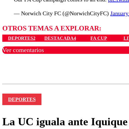
— Norwich City FC (@NorwichCityFC)
January
OTROS TEMAS A EXPLORAR:
DEPORTES2
DESTACADA4
FA CUP
L
Ver comentarios
Los comentarios son moder
Nombre
DEPORTES
La UC iguala ante Iquique 