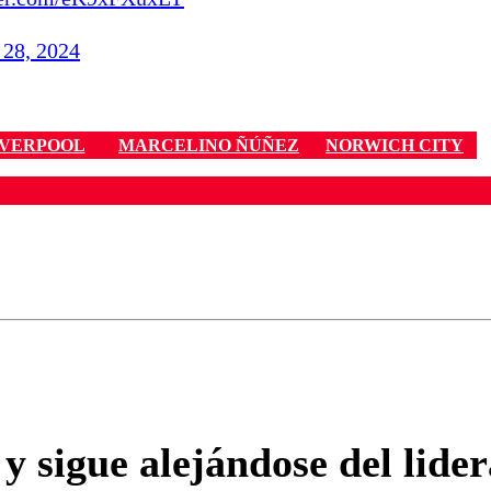
 28, 2024
IVERPOOL
MARCELINO ÑÚÑEZ
NORWICH CITY
ados para garantizar un diálogo respetuoso.
Correo
Enviar c
y sigue alejándose del lider