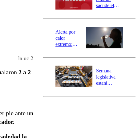
mensajería
sacude el
SAE
norte del país:
revisa la
magnitud y el
epicentro
Alerta por
calor
extremo:
Senapred
activa Alerta
la uc 2
Temprana
Preventiva en
Semana
ualaron
2 a 2
tres comunas
legislativa
estará
marcada por
el fin de la
tramitación
del proyecto
er pie ante un
de
reconstrucción
cador.
 soledad la