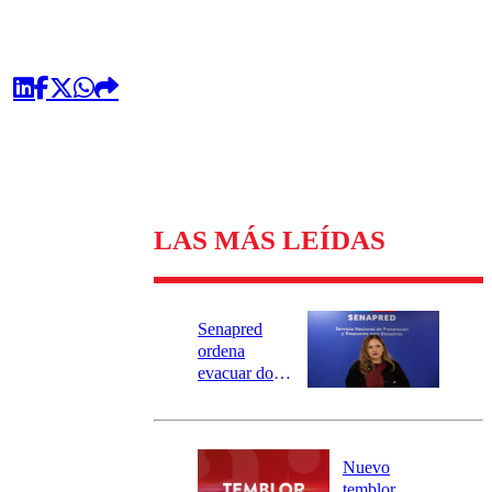
LAS MÁS LEÍDAS
Senapred
ordena
evacuar dos
sectores de
Carahue por
desborde del
río Damas:
Nuevo
activa
temblor