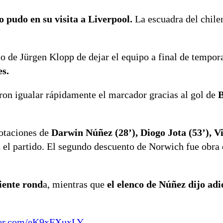
 pudo en su visita a Liverpool.
La escuadra del chile
io de Jürgen Klopp de dejar el equipo a final de tempor
es.
aron igualar rápidamente el marcador gracias al gol de
B
otaciones de
Darwin Núñez (28’), Diogo Jota (53’), V
 el partido. El segundo descuento de Norwich fue obra
uiente rond
a, mientras que
el elenco de Núñez dijo adi
tter.com/eK9xFXuxLY