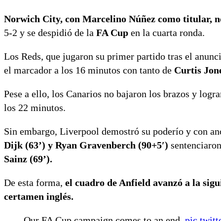
Norwich City, con Marcelino Núñez como titular, no
5-2 y se despidió de la
FA Cup
en la cuarta ronda.
Los Reds, que jugaron su primer partido tras el anunc
el marcador a los 16 minutos con tanto de
Curtis Jon
Pese a ello, los Canarios no bajaron los brazos y logr
los 22 minutos.
Sin embargo, Liverpool demostró su poderío y con an
Dijk (63’) y Ryan Gravenberch
(90+5′)
sentenciaron
Sainz (69’).
De esta forma,
el cuadro de Anfield avanzó a la sig
certamen inglés.
Our FA Cup campaign comes to an end.
pic.twi