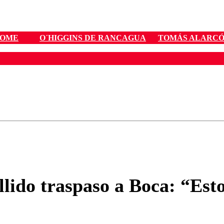
OME
O´HIGGINS DE RANCAGUA
TOMÁS ALARC
ados para garantizar un diálogo respetuoso.
Correo
Enviar c
llido traspaso a Boca: “Esto