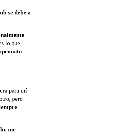
lub se debe a
onalmente
es lo que
mpeonato
iera para mí
otro, pero
siempre
lo, me