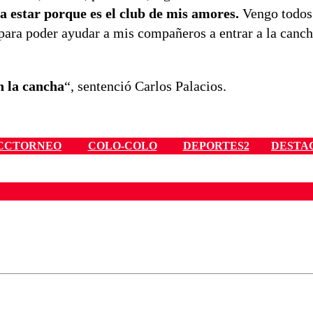
y a estar porque es el club de mis amores.
Vengo todos 
para poder ayudar a mis compañeros a entrar a la canch
en la cancha
“, sentenció Carlos Palacios.
CCTORNEO
COLO-COLO
DEPORTES2
DESTA
ados para garantizar un diálogo respetuoso.
Correo