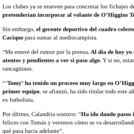
Los clubes ya se mueven para concretar los fichajes d
pretenderían incorporar al volante de O’Higgins 
Sin embargo,
el gerente deportivo del cuadro celest
Cacique
para sumar al mediocampista.
“Me enteré del rumor por la prensa
. Al día de hoy yo
atentos y pendientes a ver si paso algo
. Y si no, est
rancagüinos.
“‘
Tomy’ ha tenido un proceso muy largo en O’Higgin
primer equipo
, se afianzó, ha sido titular todo este
ex futbolista.
Por último, Calandria sostuvo: “
Ha ido dando pasos 
felices con Tomás y veremos cómo se va desarrolland
qué pasa hacia adelante”.