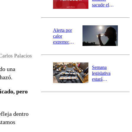
mensajería
sacude el
SAE
norte del país:
revisa la
magnitud y el
epicentro
Alerta por
calor
extremo:
Senapred
activa Alerta
Carlos Palacios
Temprana
Preventiva en
Semana
ndo una
tres comunas
legislativa
chazó.
estará
marcada por
licado, pero
el fin de la
tramitación
del proyecto
de
efleja dentro
reconstrucción
estamos