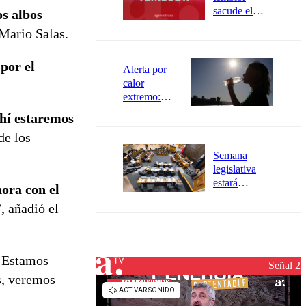
mensajería
sacude el
los albos
SAE
norte del país:
 Mario Salas.
revisa la
magnitud y el
por el
epicentro
Alerta por
calor
extremo:
Senapred
ahí estaremos
activa Alerta
de los
Temprana
Preventiva en
Semana
tres comunas
legislativa
estará
ora con el
marcada por
, añadió el
el fin de la
tramitación
del proyecto
de
. Estamos
reconstrucción
Señal 2
s, veremos