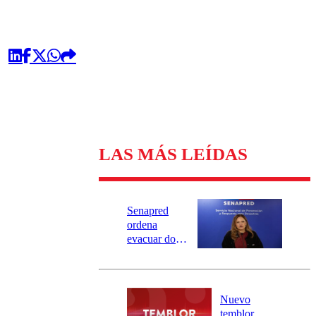
LAS MÁS LEÍDAS
Senapred
ordena
evacuar dos
sectores de
Carahue por
desborde del
río Damas:
Nuevo
activa
temblor