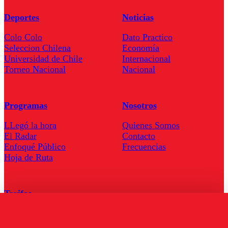
Deportes
Noticias
Colo Colo
Dato Practico
Seleccion Chilena
Economía
Universidad de Chile
Internacional
Torneo Nacional
Nacional
Programas
Nosotros
LLegó la hora
Quienes Somos
El Radar
Contacto
Enfoqué Público
Frecuencias
Hoja de Ruta
Tarifas
Comercial
Tarifas Servel Radio