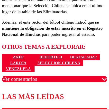
mencionar que la Selección Chilena se ubica en el último
lugar de la tabla de las Eliminatorias.
Además, el ente rector del fútbol chileno indicó que
se
mantiene la obligación de estar inscrito en el Registro
Nacional de Hinchas
para poder ingresar al estadio.
OTROS TEMAS A EXPLORAR:
ANFP
DEPORTES1
DESTACADA7
LAROJA
SELECCIÓN CHILENA
VENEZUELA
Ver comentarios
LAS MÁS LEÍDAS
Los comentarios son moderados para garantizar un
diálogo respetuoso.
Nombre