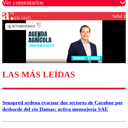
Ver comentarios
Señal 1
EN VIVO
Los comentarios son moderados para garantizar un
diálogo respetuoso.
Nombre
Correo
LAS MÁS LEÍDAS
Enviar comentario
Senapred ordena evacuar dos sectores de Carahue por
desborde del río Damas: activa mensajería SAE