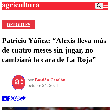
DEPORTES
Podcast
Patricio Yáñez: “Alexis lleva más
Frecuencias
Agricultura TV
de cuatro meses sin jugar, no
Deportes
cambiará la cara de La Roja”
Entretención
Colo Colo
Noticias
Motor
Vida Social
Otros Deportes
Dato Practico
Publicaciones en medios
por
Bastián Catalán
Seleccion Chilena
Economía
Opinión
octubre 24, 2024
Torneo Internacional
Internacional
Programas
Torneo Nacional
Nacional
Comercial
Universidad Católica
Política
Universidad de Chile
Sustentabilidad