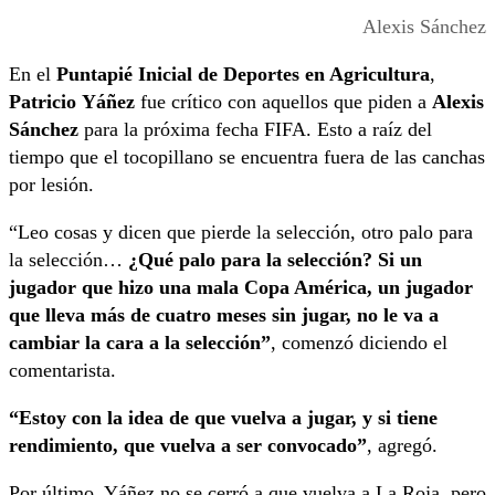
Alexis Sánchez
En el
Puntapié Inicial de Deportes en Agricultura
,
Patricio
Yáñez
fue crítico con aquellos que piden a
Alexis
Sánchez
para la próxima fecha FIFA. Esto a raíz del
tiempo que el tocopillano se encuentra fuera de las canchas
por lesión.
“Leo cosas y dicen que pierde la selección, otro palo para
la selección…
¿Qué palo para la selección? Si un
jugador que hizo una mala Copa América, un jugador
que lleva más de cuatro meses sin jugar, no le va a
cambiar la cara a la selección”
, comenzó diciendo el
comentarista.
“Estoy con la idea de que vuelva a jugar, y si tiene
rendimiento, que vuelva a ser convocado”
, agregó.
Por último, Yáñez no se cerró a que vuelva a La Roja, pero