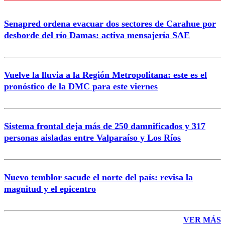
Senapred ordena evacuar dos sectores de Carahue por
Correo
desborde del río Damas: activa mensajería SAE
Vuelve la lluvia a la Región Metropolitana: este es el
pronóstico de la DMC para este viernes
Enviar comentario
Sistema frontal deja más de 250 damnificados y 317
personas aisladas entre Valparaíso y Los Ríos
Nuevo temblor sacude el norte del país: revisa la
magnitud y el epicentro
VER MÁS