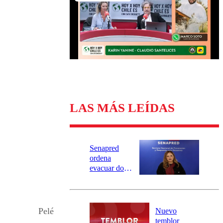
Universidad Católica
Política
Universidad de Chile
Sustentabilidad
LAS MÁS LEÍDAS
Senapred
ordena
evacuar dos
sectores de
Carahue por
desborde del
río Damas:
Pelé
Nuevo
activa
temblor