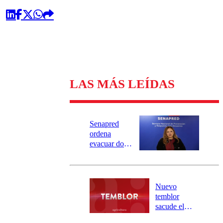
LAS MÁS LEÍDAS
Senapred
ordena
evacuar dos
sectores de
Carahue por
desborde del
río Damas:
Nuevo
activa
temblor
mensajería
sacude el
SAE
norte del país: