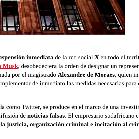
uspensión inmediata
de la red social
X
en todo el terri
n Musk
, desobedeciera la orden de designar un represen
omada por el magistrado
Alexandre de Moraes
, quien in
 implementar de inmediato las medidas necesarias para e
da como Twitter, se produce en el marco de una investi
difusión de
noticias falsas
. El empresario sudafricano e
 la justicia, organización criminal e incitación al cr