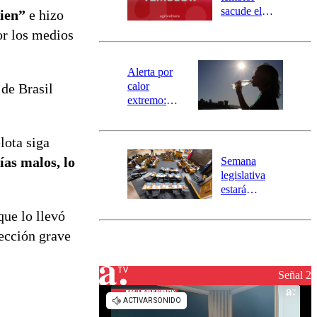
mensajería
sacude el
bien”
e hizo
SAE
norte del país:
or los medios
revisa la
magnitud y el
epicentro
Alerta por
calor
 de Brasil
extremo:
Senapred
activa Alerta
lota siga
Temprana
Preventiva en
ías malos, lo
Semana
tres comunas
legislativa
estará
marcada por
que lo llevó
el fin de la
tramitación
fección grave
del proyecto
de
reconstrucción
Señal 2