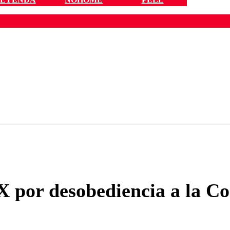
ados para garantizar un diálogo respetuoso.
Correo
Enviar c
 X por desobediencia a la 