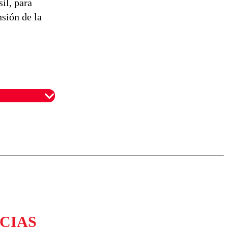
il, para
nsión de la
omentario
CIAS