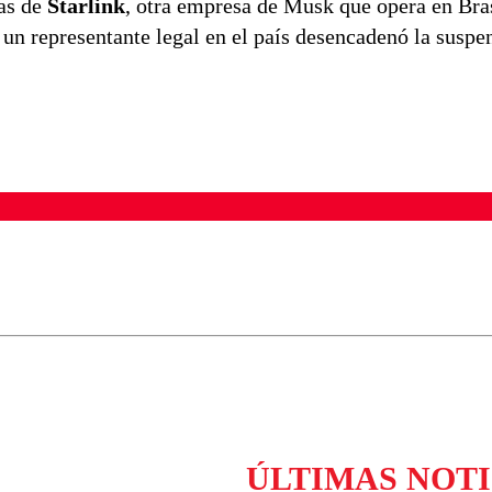
as de
Starlink
, otra empresa de Musk que opera en Bras
e un representante legal en el país desencadenó la suspe
ados para garantizar un diálogo respetuoso.
Correo
Enviar c
ÚLTIMAS NOTI