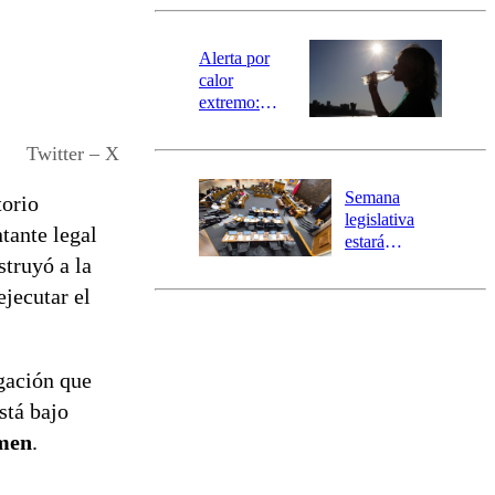
revisa la
magnitud y el
epicentro
Alerta por
calor
extremo:
Senapred
activa Alerta
Twitter – X
Temprana
Preventiva en
Semana
torio
tres comunas
legislativa
tante legal
estará
struyó a la
marcada por
el fin de la
jecutar el
tramitación
del proyecto
de
reconstrucción
gación que
stá bajo
imen
.