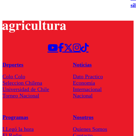
si
Deportes
Noticias
Colo Colo
Dato Practico
Seleccion Chilena
Economía
Universidad de Chile
Internacional
Torneo Nacional
Nacional
Programas
Nosotros
LLegó la hora
Quienes Somos
El Radar
Contacto