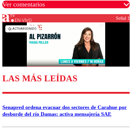
Ver comentarios
Señal 1
EN VIVO
Los comentarios son moderados para garantizar un
diálogo respetuoso.
Nombre
Correo
LAS MÁS LEÍDAS
Enviar comentario
Senapred ordena evacuar dos sectores de Carahue por
desborde del río Damas: activa mensajería SAE