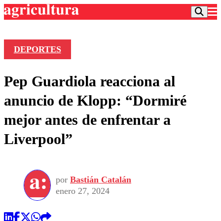
DEPORTES
Podcast
Pep Guardiola reacciona al
Frecuencias
Agricultura TV
anuncio de Klopp: “Dormiré
Deportes
mejor antes de enfrentar a
Entretención
Colo Colo
Noticias
Liverpool”
Motor
Vida Social
Otros Deportes
Dato Practico
Publicaciones en medios
Seleccion Chilena
Economía
Opinión
Torneo Internacional
Internacional
por
Bastián Catalán
Programas
Torneo Nacional
Nacional
enero 27, 2024
Comercial
Universidad Católica
Política
Universidad de Chile
Sustentabilidad