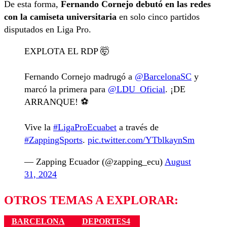
De esta forma,
Fernando Cornejo debutó en las redes
con la camiseta universitaria
en solo cinco partidos
disputados en Liga Pro.
EXPLOTA EL RDP 🤯
Fernando Cornejo madrugó a
@BarcelonaSC
y
marcó la primera para
@LDU_Oficial
. ¡DE
ARRANQUE! ⚽️
Vive la
#LigaProEcuabet
a través de
#ZappingSports
.
pic.twitter.com/YTblkaynSm
— Zapping Ecuador (@zapping_ecu)
August
31, 2024
OTROS TEMAS A EXPLORAR:
BARCELONA
DEPORTES4