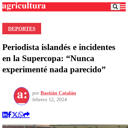
DEPORTES
Podcast
Periodista islandés e incidentes
Frecuencias
Agricultura TV
en la Supercopa: “Nunca
Deportes
experimenté nada parecido”
Entretención
Colo Colo
Noticias
Motor
Vida Social
Otros Deportes
Dato Practico
Publicaciones en medios
por
Bastián Catalán
Seleccion Chilena
Economía
Opinión
febrero 12, 2024
Torneo Internacional
Internacional
Programas
Torneo Nacional
Nacional
Comercial
Universidad Católica
Política
Universidad de Chile
Sustentabilidad