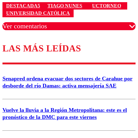
DESTACADA5
TIAGO NUNES
UCTORNEO
UNIVERSIDAD CATÓLICA
Ver comentarios
LAS MÁS LEÍDAS
Los comentarios son moderados para garantizar un
diálogo respetuoso.
Nombre
Senapred ordena evacuar dos sectores de Carahue por
Correo
desborde del río Damas: activa mensajería SAE
Vuelve la lluvia a la Región Metropolitana: este es el
pronóstico de la DMC para este viernes
Enviar comentario