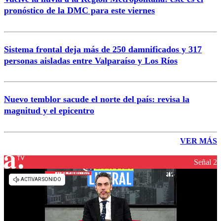
pronóstico de la DMC para este viernes
Sistema frontal deja más de 250 damnificados y 317
personas aisladas entre Valparaíso y Los Ríos
Nuevo temblor sacude el norte del país: revisa la
magnitud y el epicentro
VER MÁS
Señal 2