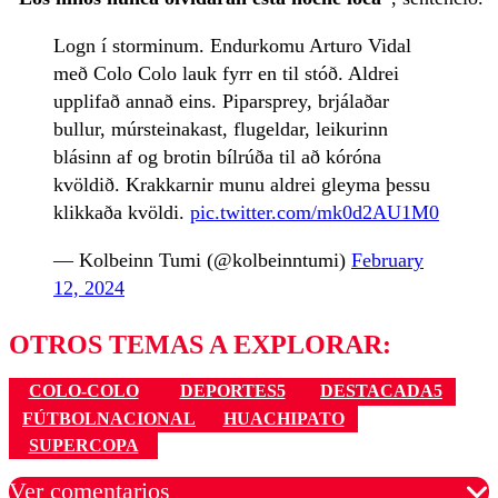
Logn í storminum. Endurkomu Arturo Vidal
með Colo Colo lauk fyrr en til stóð. Aldrei
upplifað annað eins. Piparsprey, brjálaðar
bullur, múrsteinakast, flugeldar, leikurinn
blásinn af og brotin bílrúða til að kóróna
kvöldið. Krakkarnir munu aldrei gleyma þessu
klikkaða kvöldi.
pic.twitter.com/mk0d2AU1M0
— Kolbeinn Tumi (@kolbeinntumi)
February
12, 2024
OTROS TEMAS A EXPLORAR:
COLO-COLO
DEPORTES5
DESTACADA5
FÚTBOLNACIONAL
HUACHIPATO
SUPERCOPA
Ver comentarios