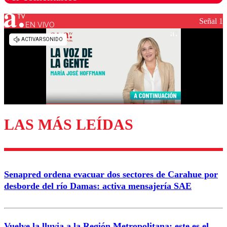
Señal 1
EN VIVO
Los comentarios son moderados para garantizar un
diálogo respetuoso.
Nombre
Correo
LAS MÁS LEÍDAS
Enviar comentario
Senapred ordena evacuar dos sectores de Carahue por
desborde del río Damas: activa mensajería SAE
Vuelve la lluvia a la Región Metropolitana: este es el