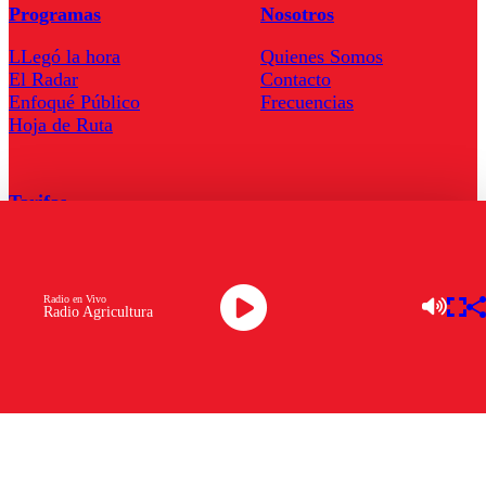
Programas
Nosotros
LLegó la hora
Quienes Somos
El Radar
Contacto
Enfoqué Público
Frecuencias
Hoja de Ruta
Tarifas
Comercial
Tarifas Servel Radio
Radio en Vivo
Radio Agricultura
Radio en Vivo
TV en Vivo
Descarga la APP