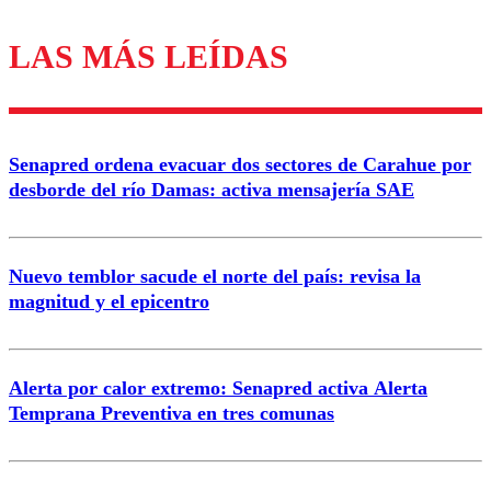
LAS MÁS LEÍDAS
Los comentarios son moderados para garantizar un
diálogo respetuoso.
Nombre
Senapred ordena evacuar dos sectores de Carahue por
Correo
desborde del río Damas: activa mensajería SAE
Nuevo temblor sacude el norte del país: revisa la
magnitud y el epicentro
Enviar comentario
Alerta por calor extremo: Senapred activa Alerta
Temprana Preventiva en tres comunas