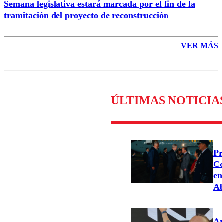
Semana legislativa estará marcada por el fin de la
tramitación del proyecto de reconstrucción
VER MÁS
ÚLTIMAS NOTICIA
Pr
Co
en
Ab
Ar