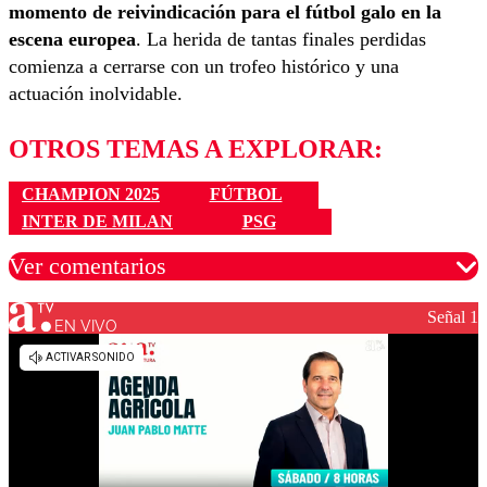
momento de reivindicación para el fútbol galo en la
escena europea
. La herida de tantas finales perdidas
comienza a cerrarse con un trofeo histórico y una
actuación inolvidable.
OTROS TEMAS A EXPLORAR:
CHAMPION 2025
FÚTBOL
INTER DE MILAN
PSG
Ver comentarios
Señal 1
EN VIVO
Los comentarios son moderados para garantizar un
diálogo respetuoso.
Nombre
Correo