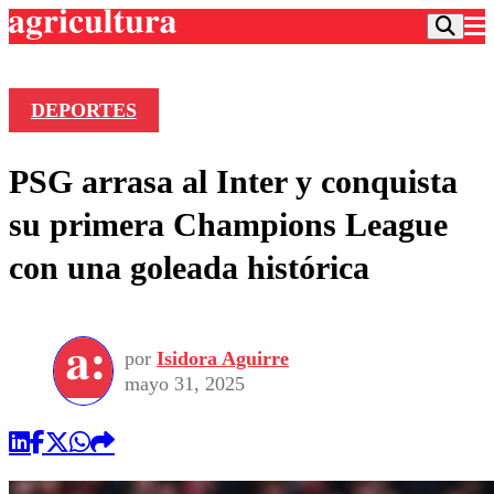
DEPORTES
Podcast
PSG arrasa al Inter y conquista
Frecuencias
Agricultura TV
su primera Champions League
Deportes
con una goleada histórica
Entretención
Colo Colo
Noticias
Motor
Vida Social
Otros Deportes
Dato Practico
Publicaciones en medios
por
Isidora Aguirre
Seleccion Chilena
Economía
Opinión
mayo 31, 2025
Torneo Internacional
Internacional
Programas
Torneo Nacional
Nacional
Comercial
Universidad Católica
Política
Universidad de Chile
Sustentabilidad