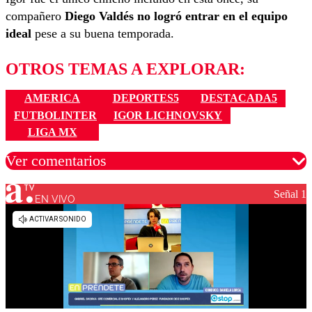
compañero
Diego Valdés no logró entrar en el equipo
ideal
pese a su buena temporada.
OTROS TEMAS A EXPLORAR:
AMERICA
DEPORTES5
DESTACADA5
FUTBOLINTER
IGOR LICHNOVSKY
LIGA MX
Ver comentarios
Señal 1
EN VIVO
Los comentarios son moderados para garantizar un
diálogo respetuoso.
Nombre
Correo