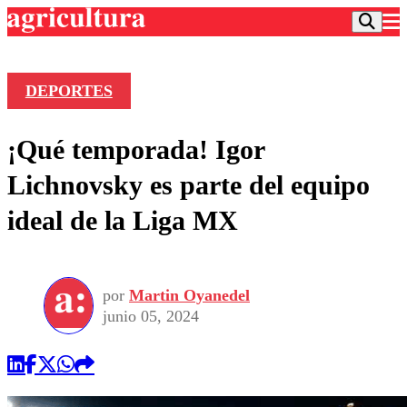
DEPORTES
Podcast
¡Qué temporada! Igor
Frecuencias
Agricultura TV
Lichnovsky es parte del equipo
Deportes
ideal de la Liga MX
Entretención
Colo Colo
Noticias
Motor
Vida Social
Otros Deportes
Dato Practico
Publicaciones en medios
por
Martin Oyanedel
Seleccion Chilena
Economía
Opinión
junio 05, 2024
Torneo Internacional
Internacional
Programas
Torneo Nacional
Nacional
Comercial
Universidad Católica
Política
Universidad de Chile
Sustentabilidad