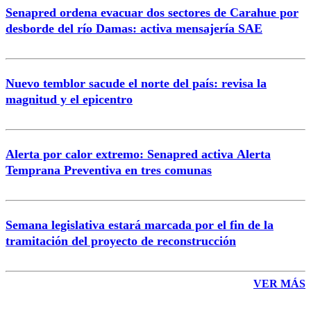
Senapred ordena evacuar dos sectores de Carahue por
Correo
desborde del río Damas: activa mensajería SAE
Nuevo temblor sacude el norte del país: revisa la
magnitud y el epicentro
Enviar comentario
Alerta por calor extremo: Senapred activa Alerta
Temprana Preventiva en tres comunas
Semana legislativa estará marcada por el fin de la
tramitación del proyecto de reconstrucción
VER MÁS