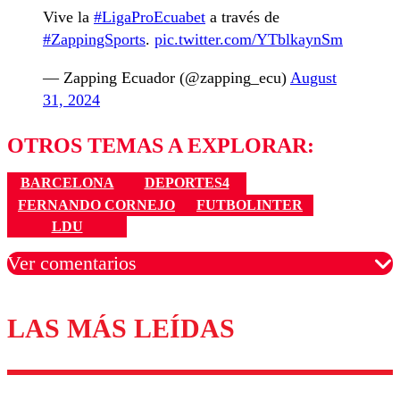
Vive la
#LigaProEcuabet
a través de
#ZappingSports
.
pic.twitter.com/YTblkaynSm
— Zapping Ecuador (@zapping_ecu)
August
31, 2024
OTROS TEMAS A EXPLORAR:
BARCELONA
DEPORTES4
FERNANDO CORNEJO
FUTBOLINTER
LDU
Ver comentarios
LAS MÁS LEÍDAS
Los comentarios son moderados para garantizar un
diálogo respetuoso.
Nombre