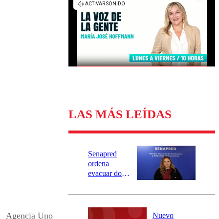
Universidad Católica
Política
Universidad de Chile
Sustentabilidad
LAS MÁS LEÍDAS
Senapred
ordena
evacuar dos
sectores de
Carahue por
desborde del
río Damas:
Agencia Uno
Nuevo