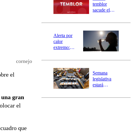
activa
temblor
mensajería
sacude el
SAE
norte del país:
revisa la
magnitud y el
epicentro
Alerta por
calor
extremo:
Senapred
activa Alerta
cornejo
Temprana
Preventiva en
Semana
bre el
tres comunas
legislativa
estará
marcada por
e una gran
el fin de la
tramitación
olocar el
del proyecto
de
reconstrucción
 cuadro que