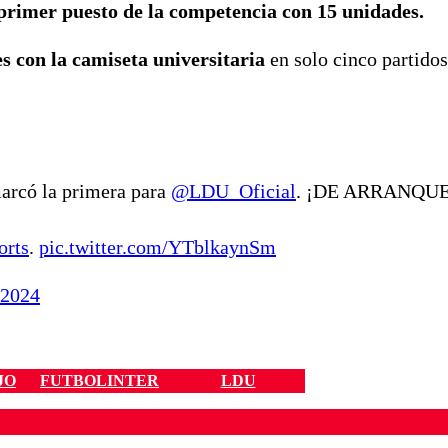
 primer puesto de la competencia con 15 unidades.
 con la camiseta universitaria
en solo cinco partido
arcó la primera para
@LDU_Oficial
. ¡DE ARRANQUE
orts
.
pic.twitter.com/YTblkaynSm
 2024
JO
FUTBOLINTER
LDU