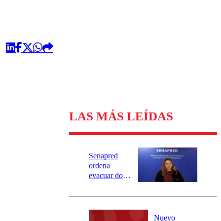
LAS MÁS LEÍDAS
Senapred
ordena
evacuar dos
sectores de
Carahue por
desborde del
río Damas:
Nuevo