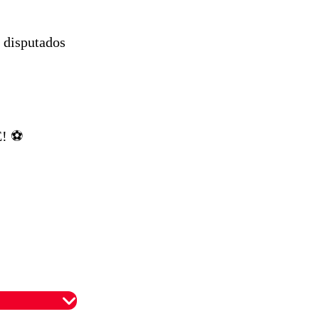
s disputados
! ⚽️