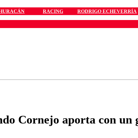
HURACÁN
RACING
RODRIGO ECHEVERRÍA
ados para garantizar un diálogo respetuoso.
Correo
Enviar c
do Cornejo aporta con un g