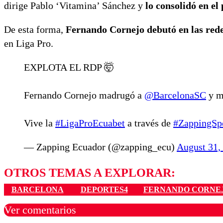
dirige Pablo ‘Vitamina’ Sánchez y
lo consolidó en el
De esta forma,
Fernando Cornejo debutó en las redes
en Liga Pro.
EXPLOTA EL RDP 🤯
Fernando Cornejo madrugó a
@BarcelonaSC
y m
Vive la
#LigaProEcuabet
a través de
#ZappingSp
— Zapping Ecuador (@zapping_ecu)
August 31,
OTROS TEMAS A EXPLORAR:
BARCELONA
DEPORTES4
FERNANDO CORNE
Ver comentarios