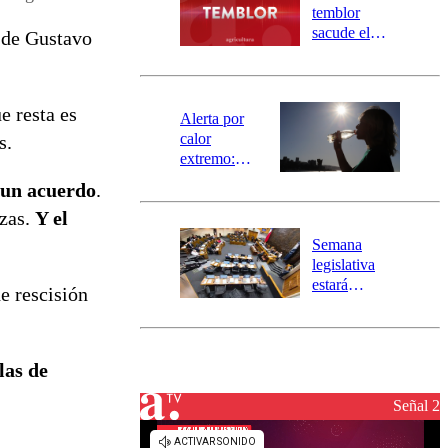
activa
temblor
mensajería
sacude el
o de Gustavo
SAE
norte del país:
revisa la
magnitud y el
e resta es
epicentro
Alerta por
calor
s.
extremo:
Senapred
 un acuerdo
.
activa Alerta
nzas.
Y el
Temprana
Preventiva en
Semana
tres comunas
legislativa
estará
de rescisión
marcada por
el fin de la
tramitación
del proyecto
las de
de
reconstrucción
Señal 2