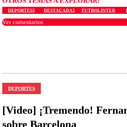
OTROS TEMAS A EXPLORAR:
DEPORTES5
DESTACADA5
FUTBOLINTER
Ver comentarios
Los comentarios son moder
Nombre
DEPORTES
[Video] ¡Tremendo! Fernan
sobre Barcelona