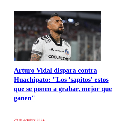
Arturo Vidal dispara contra
Huachipato: "Los 'sapitos' estos
que se ponen a grabar, mejor que
ganen"
29 de octubre 2024