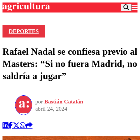
DEPORTES
Podcast
Rafael Nadal se confiesa previo al
Frecuencias
Agricultura TV
Masters: “Si no fuera Madrid, no
Deportes
saldría a jugar”
Entretención
Colo Colo
Noticias
Motor
Vida Social
Otros Deportes
Dato Practico
Publicaciones en medios
por
Bastián Catalán
Seleccion Chilena
Economía
Opinión
abril 24, 2024
Torneo Internacional
Internacional
Programas
Torneo Nacional
Nacional
Comercial
Universidad Católica
Política
Universidad de Chile
Sustentabilidad