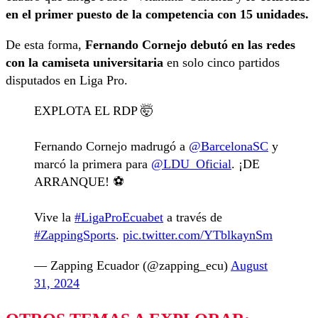
en el primer puesto de la competencia con 15 unidades.
De esta forma,
Fernando Cornejo debutó en las redes
con la camiseta universitaria
en solo cinco partidos
disputados en Liga Pro.
EXPLOTA EL RDP 🤯
Fernando Cornejo madrugó a
@BarcelonaSC
y
marcó la primera para
@LDU_Oficial
. ¡DE
ARRANQUE! ⚽️
Vive la
#LigaProEcuabet
a través de
#ZappingSports
.
pic.twitter.com/YTblkaynSm
— Zapping Ecuador (@zapping_ecu)
August
31, 2024