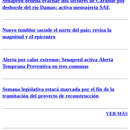
Senapred ordena evacuar dos sectores de Carahue por
Correo
desborde del río Damas: activa mensajería SAE
Nuevo temblor sacude el norte del país: revisa la
magnitud y el epicentro
Enviar comentario
Alerta por calor extremo: Senapred activa Alerta
Temprana Preventiva en tres comunas
Semana legislativa estará marcada por el fin de la
tramitación del proyecto de reconstrucción
VER MÁS