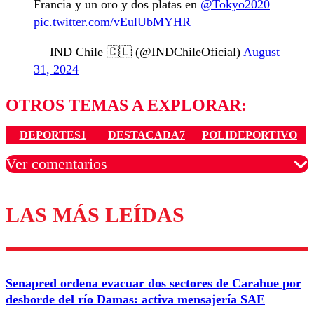
Francia y un oro y dos platas en
@Tokyo2020
pic.twitter.com/vEulUbMYHR
— IND Chile 🇨🇱 (@INDChileOficial)
August
31, 2024
OTROS TEMAS A EXPLORAR:
DEPORTES1
DESTACADA7
POLIDEPORTIVO
Ver comentarios
LAS MÁS LEÍDAS
Los comentarios son moderados para garantizar un
diálogo respetuoso.
Nombre
Senapred ordena evacuar dos sectores de Carahue por
Correo
desborde del río Damas: activa mensajería SAE