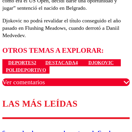
como era el US Open, decidí darle una oportunidad y
jugar” sentenció el nacido en Belgrado.
Djokovic no podrá revalidar el título conseguido el año
pasado en Flushing Meadows, cuando derrotó a Daniil
Medvedev.
OTROS TEMAS A EXPLORAR:
DEPORTES2
DESTACADA4
DJOKOVIC
POLIDEPORTIVO
Ver comentarios
LAS MÁS LEÍDAS
Los comentarios son moderados para garantizar un
diálogo respetuoso.
Nombre