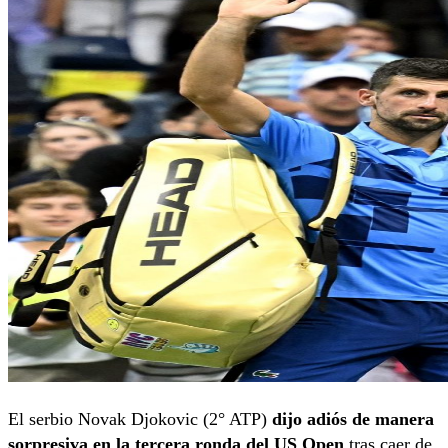
El serbio Novak Djokovic (2° ATP)
dijo adiós de manera
sorpresiva en la tercera ronda del US Open
tras caer de