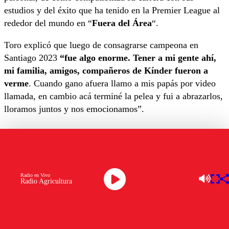
estudios y del éxito que ha tenido en la Premier League al
rededor del mundo en “
Fuera del Área
“.
Toro explicó que luego de consagrarse campeona en
Santiago 2023
“fue algo enorme. Tener a mi gente ahí,
mi familia, amigos, compañeros de Kínder fueron a
verme
. Cuando gano afuera llamo a mis papás por video
llamada, en cambio acá terminé la pelea y fui a abrazarlos,
lloramos juntos y nos emocionamos”.
El cambio de vida de Vale Toro tras
Santiago 2023
“
Cada vez se me hace más difícil competir en Chile
Radio en Vivo
Radio Agricultura
porque cuando estoy concentrada se me acercan mucho
a pedirme fotos
y una no quiere ser mala onda, pero estoy
concentrada entrenando”, confesó Toro.