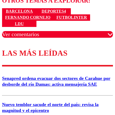
OTROS TEMAS A EXPLORAR:
BARCELONA
DEPORTES4
FERNANDO CORNEJO
FUTBOLINTER
LDU
Ver comentarios
LAS MÁS LEÍDAS
Los comentarios son moderados para garantizar un
diálogo respetuoso.
Nombre
Senapred ordena evacuar dos sectores de Carahue por
Correo
desborde del río Damas: activa mensajería SAE
Nuevo temblor sacude el norte del país: revisa la
magnitud y el epicentro
Enviar comentario