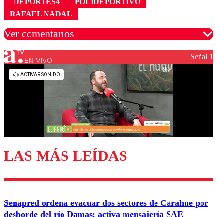
DEPORTES4
POLIDEPORTIVO
RAFAEL NADAL
Ver comentarios
Señal 1
EN VIVO
Los comentarios son moderados para garantizar un
diálogo respetuoso.
Nombre
Correo
LAS MÁS LEÍDAS
Enviar comentario
Senapred ordena evacuar dos sectores de Carahue por
desborde del río Damas: activa mensajería SAE