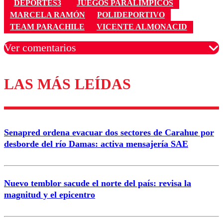
DEPORTES3
JUEGOS PARALÍMPICOS
MARCELA RAMÓN
POLIDEPORTIVO
TEAM PARACHILE
VICENTE ALMONACID
Ver comentarios
LAS MÁS LEÍDAS
Los comentarios son moderados para garantizar un
diálogo respetuoso.
Nombre
Senapred ordena evacuar dos sectores de Carahue por
Correo
desborde del río Damas: activa mensajería SAE
Nuevo temblor sacude el norte del país: revisa la
magnitud y el epicentro
Enviar comentario