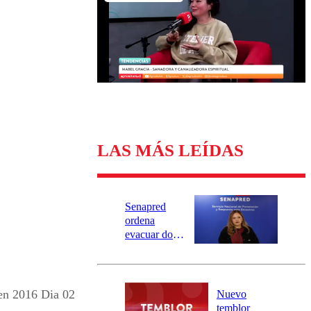
Universidad Católica
Política
Universidad de Chile
Sustentabilidad
LAS MÁS LEÍDAS
Senapred
ordena
evacuar dos
sectores de
Carahue por
desborde del
río Damas:
en 2016 Dia 02
Nuevo
activa
temblor