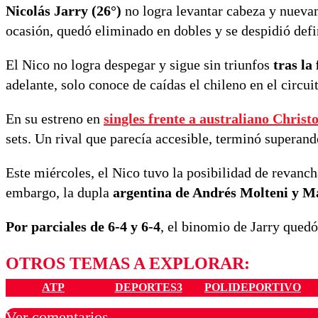
Nicolás Jarry (26°)
no logra levantar cabeza y nuevam
ocasión, quedó eliminado en dobles y se despidió def
El Nico no logra despegar y sigue sin triunfos
tras la
adelante, solo conoce de caídas el chileno en el circui
En su estreno en
singles frente a australiano
Christ
sets. Un rival que parecía accesible, terminó superand
Este miércoles, el Nico tuvo la posibilidad de revanch
embargo, la dupla
argentina de Andrés Molteni y 
Por parciales de 6-4 y 6-4
, el binomio de Jarry qued
OTROS TEMAS A EXPLORAR:
ATP
DEPORTES3
POLIDEPORTIVO
Ver comentarios