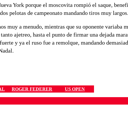
 Nueva York porque el moscovita rompió el saque, benef
vó dos pelotas de campeonato mandando tiros muy largos
os muy a menudo, mientras que su oponente variaba más
 tanto ajetreo, hasta el punto de firmar una dejada mara
ó fuerte y ya el ruso fue a remolque, mandando demasiad
Nadal.
AL
ROGER FEDERER
US OPEN
ados para garantizar un diálogo respetuoso.