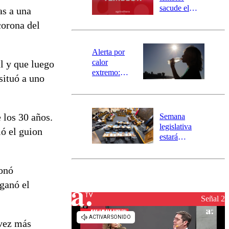
mensajería
sacude el
as a una
SAE
norte del país:
corona del
revisa la
magnitud y el
epicentro
Alerta por
calor
l y que luego
extremo:
situó a uno
Senapred
activa Alerta
Temprana
Preventiva en
 los 30 años.
Semana
tres comunas
legislativa
ió el guion
estará
marcada por
el fin de la
tramitación
ionó
del proyecto
ganó el
de
reconstrucción
Señal 2
 vez más