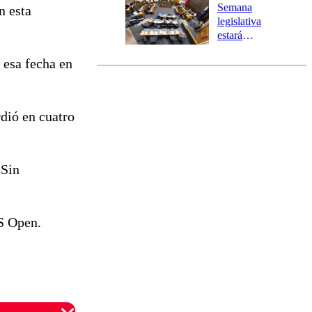
Preventiva en
Semana
n esta
tres comunas
legislativa
estará
marcada por
 esa fecha en
el fin de la
tramitación
del proyecto
de
rdió en cuatro
reconstrucción
 Sin
US Open.