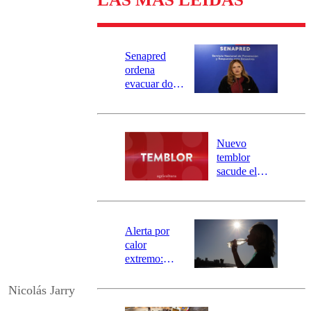
Senapred
ordena
evacuar dos
sectores de
Carahue por
desborde del
río Damas:
Nuevo
activa
temblor
mensajería
sacude el
SAE
norte del país:
revisa la
magnitud y el
epicentro
Alerta por
calor
extremo:
Senapred
activa Alerta
Nicolás Jarry
Temprana