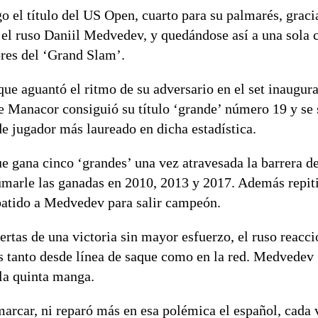
o el título del US Open, cuarto para su palmarés, graci
a el ruso Daniil Medvedev, y quedándose así a una sola 
ores del ‘Grand Slam’.
e aguantó el ritmo de su adversario en el set inaugura
 de Manacor consiguió su título ‘grande’ número 19 y se 
de jugador más laureado en dicha estadística.
e gana cinco ‘grandes’ una vez atravesada la barrera de
umarle las ganadas en 2010, 2013 y 2017. Además repit
batido a Medvedev para salir campeón.
ertas de una victoria sin mayor esfuerzo, el ruso reacc
s tanto desde línea de saque como en la red. Medvedev 
 la quinta manga.
marcar, ni reparó más en esa polémica el español, cada