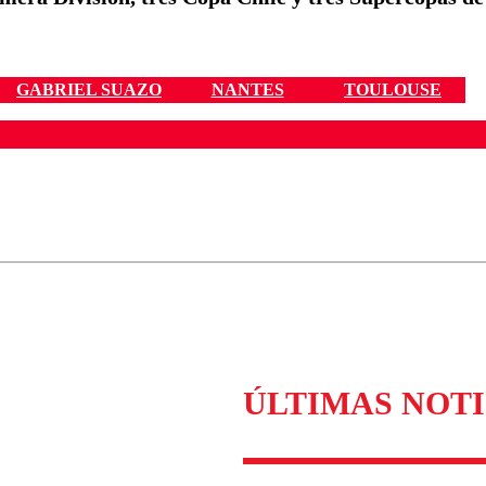
GABRIEL SUAZO
NANTES
TOULOUSE
ados para garantizar un diálogo respetuoso.
Correo
Enviar c
ÚLTIMAS NOTI