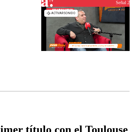
Señal 2
omentario
imer título con el Toulouse