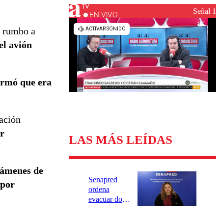
Universidad Católica
Política
Señal 1
Universidad de Chile
Sustentabilidad
EN VIVO
a rumbo a
el avión
firmó que era
mación
r
LAS MÁS LEÍDAS
exámenes de
Senapred
 por
ordena
evacuar dos
sectores de
Carahue por