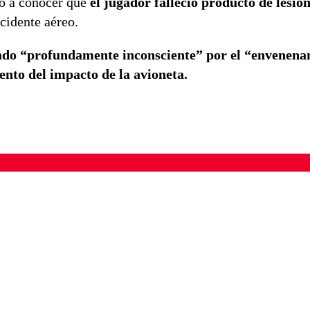
io a conocer que
el jugador falleció producto de lesio
ccidente aéreo.
rado “profundamente inconsciente” por el “envenen
nto del impacto de la avioneta.
ados para garantizar un diálogo respetuoso.
Correo