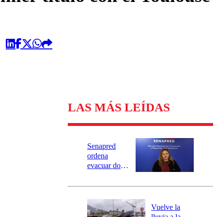
LAS MÁS LEÍDAS
Senapred
ordena
evacuar dos
sectores de
Carahue por
desborde del
río Damas:
Vuelve la
activa
lluvia a la