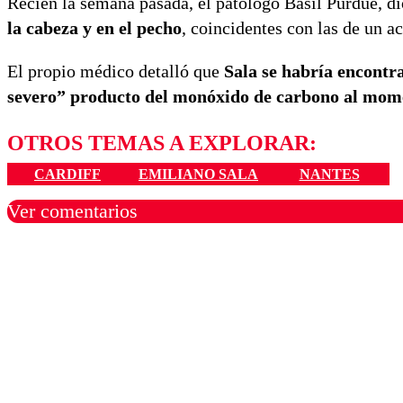
Recién la semana pasada, el patólogo Basil Purdue, d
la cabeza y en el pecho
, coincidentes con las de un a
El propio médico detalló que
Sala se habría encont
severo” producto del monóxido de carbono al mome
OTROS TEMAS A EXPLORAR:
CARDIFF
EMILIANO SALA
NANTES
Ver comentarios
Los comentarios son moder
Nombre