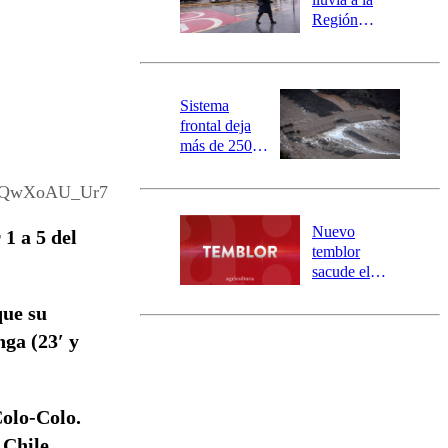
mensajería
Región
SAE
Metropolitana:
este es el
pronóstico de
la DMC para
Sistema
este viernes
frontal deja
más de 250
damnificados
y 317
fQwXoAU_Ur7
personas
aisladas entre
Nuevo
 1 a 5 del
Valparaíso y
temblor
Los Ríos
sacude el
norte del país:
que su
revisa la
magnitud y el
nga (23′ y
epicentro
Colo-Colo.
 Chile.