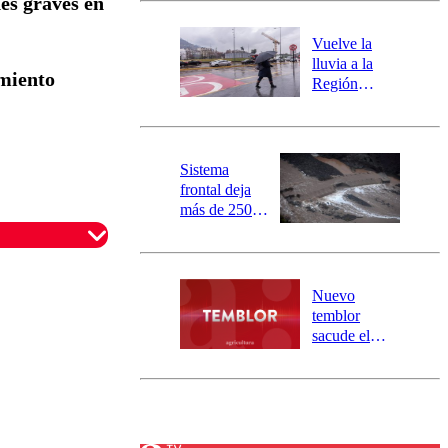
nes graves en
desborde del
río Damas:
Vuelve la
activa
lluvia a la
amiento
mensajería
Región
SAE
Metropolitana:
este es el
pronóstico de
la DMC para
Sistema
este viernes
frontal deja
más de 250
damnificados
y 317
personas
aisladas entre
Nuevo
Valparaíso y
temblor
Los Ríos
sacude el
norte del país:
revisa la
magnitud y el
epicentro