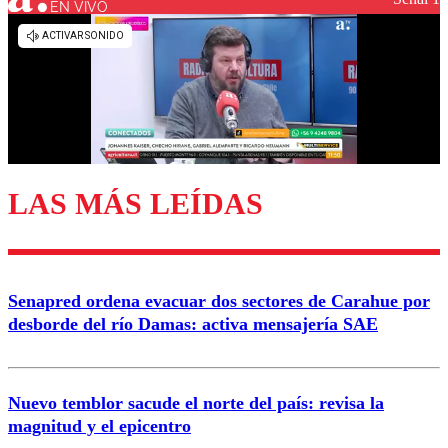
EN VIVO
Los comentarios son moderados para garantizar un
diálogo respetuoso.
Nombre
Correo
LAS MÁS LEÍDAS
Enviar comentario
Senapred ordena evacuar dos sectores de Carahue por
desborde del río Damas: activa mensajería SAE
Nuevo temblor sacude el norte del país: revisa la
magnitud y el epicentro