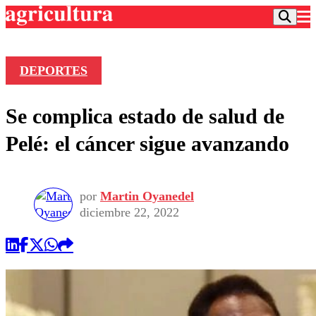
DEPORTES
Podcast
Se complica estado de salud de
Frecuencias
Agricultura TV
Pelé: el cáncer sigue avanzando
Deportes
Entretención
Colo Colo
Noticias
por
Martin Oyanedel
Motor
Vida Social
diciembre 22, 2022
Otros Deportes
Dato Practico
Publicaciones en medios
Seleccion Chilena
Economía
Opinión
Torneo Internacional
Internacional
Programas
Torneo Nacional
Nacional
Comercial
Universidad Católica
Política
Universidad de Chile
Sustentabilidad