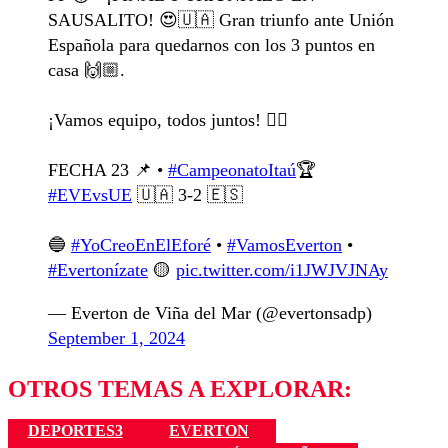
SAUSALITO! 😍🇺🇦 Gran triunfo ante Unión
Española para quedarnos con los 3 puntos en
casa 🙌🏼.
¡Vamos equipo, todos juntos! ❤️‍🔥
FECHA 23 📌 •
#CampeonatoItaú
🏆
#EVEvsUE
🇺🇦 3-2 🇪🇸
🔵
#YoCreoEnElEforé
•
#VamosEverton
•
#Evertonízate
🟡
pic.twitter.com/i1JWJVJNAy
— Everton de Viña del Mar (@evertonsadp)
September 1, 2024
OTROS TEMAS A EXPLORAR:
DEPORTES3
EVERTON