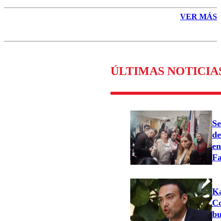
VER MÁS
ÚLTIMAS NOTICIA
Se
de
en
Fa
Ka
Co
bu