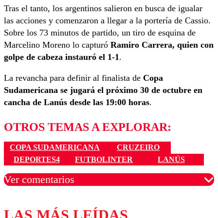
Tras el tanto, los argentinos salieron en busca de igualar
las acciones y comenzaron a llegar a la portería de Cassio.
Sobre los 73 minutos de partido, un tiro de esquina de
Marcelino Moreno lo capturó
Ramiro Carrera, quien con
golpe de cabeza instauró el 1-1
.
La revancha para definir al finalista de
Copa
Sudamericana se jugará el próximo 30 de octubre en
cancha de Lanús desde las 19:00 horas
.
OTROS TEMAS A EXPLORAR:
COPA SUDAMERICANA
CRUZEIRO
DEPORTES4
FUTBOLINTER
LANÚS
Ver comentarios
LAS MÁS LEÍDAS
Los comentarios son moderados para garantizar un