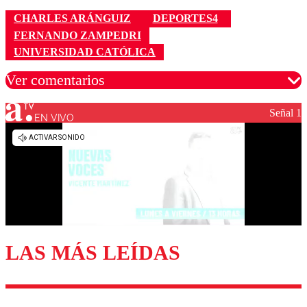
CHARLES ARÁNGUIZ
DEPORTES4
FERNANDO ZAMPEDRI
UNIVERSIDAD CATÓLICA
Ver comentarios
Señal 1
EN VIVO
Los comentarios son moderados para garantizar un
diálogo respetuoso.
Nombre
Correo
LAS MÁS LEÍDAS
Enviar comentario