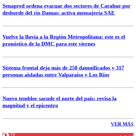
Senapred ordena evacuar dos sectores de Carahue por
desborde del río Damas: activa mensajería SAE
Vuelve la lluvia a la Región Metropolitana: este es el
pronóstico de la DMC para este viernes
Sistema frontal deja más de 250 damnificados y 317
personas aisladas entre Valparaíso y Los Ríos
Nuevo temblor sacude el norte del país: revisa la
magnitud y el epicentro
VER MÁS