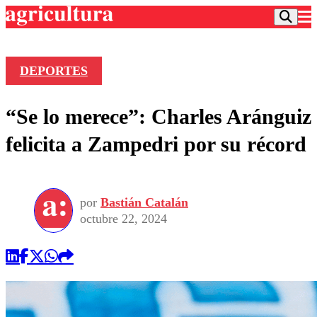
DEPORTES
Podcast
“Se lo merece”: Charles Aránguiz
Frecuencias
Agricultura TV
felicita a Zampedri por su récord
Deportes
Entretención
Colo Colo
Noticias
Motor
por
Bastián Catalán
Vida Social
Otros Deportes
Dato Practico
octubre 22, 2024
Publicaciones en medios
Seleccion Chilena
Economía
Opinión
Torneo Internacional
Internacional
Programas
Torneo Nacional
Nacional
Comercial
Universidad Católica
Política
Universidad de Chile
Sustentabilidad