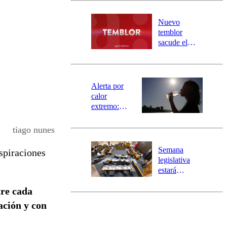
desborde del
río Damas:
Nuevo
activa
temblor
mensajería
sacude el
SAE
norte del país:
revisa la
magnitud y el
epicentro
Alerta por
calor
extremo:
Senapred
activa Alerta
tiago nunes
Temprana
Preventiva en
Semana
spiraciones
tres comunas
legislativa
estará
marcada por
tre cada
el fin de la
tramitación
ación y con
del proyecto
de