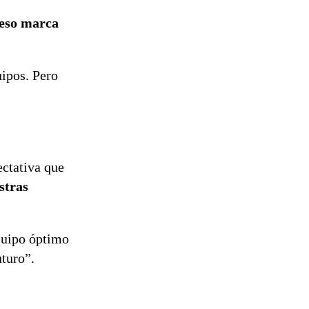
reconstrucción
 eso marca
ipos. Pero
ectativa que
stras
quipo óptimo
turo”.