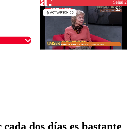
reconstrucción
Señal 2
omentario
cada dos días es bastante