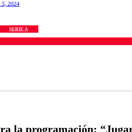
 5, 2024
SERIE A
ados para garantizar un diálogo respetuoso.
Correo
Enviar c
ra la programación: “Jugar 