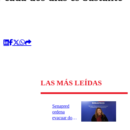
LAS MÁS LEÍDAS
Senapred
ordena
evacuar dos
sectores de
Carahue por