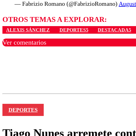
— Fabrizio Romano (@FabrizioRomano)
August
OTROS TEMAS A EXPLORAR:
ALEXIS SÁNCHEZ
DEPORTES5
DESTACADA5
Ver comentarios
Los comentarios son moder
Nombre
DEPORTES
Tiago Nunes arremete cont