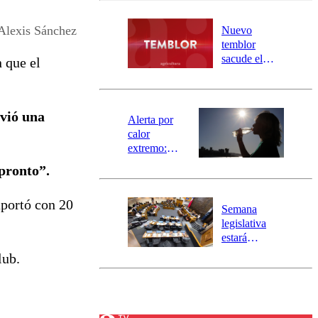
desborde del
río Damas:
Alexis Sánchez
Nuevo
activa
temblor
mensajería
sacude el
 que el
SAE
norte del país:
revisa la
magnitud y el
nvió una
epicentro
Alerta por
calor
extremo:
Senapred
pronto”.
activa Alerta
Temprana
aportó con 20
Preventiva en
Semana
tres comunas
legislativa
estará
marcada por
lub.
el fin de la
tramitación
del proyecto
de