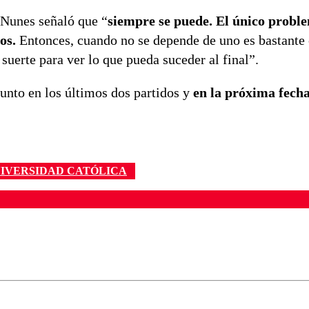
 Nunes señaló que “
siempre se puede. El único probl
dos.
Entonces, cuando no se depende de uno es bastante
suerte para ver lo que pueda suceder al final”.
nto en los últimos dos partidos y
en la próxima fech
IVERSIDAD CATÓLICA
ados para garantizar un diálogo respetuoso.
Correo