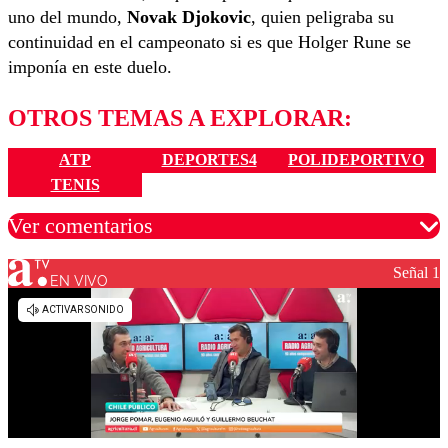
uno del mundo,
Novak Djokovic
, quien peligraba su
continuidad en el campeonato si es que Holger Rune se
imponía en este duelo.
OTROS TEMAS A EXPLORAR:
ATP
DEPORTES4
POLIDEPORTIVO
TENIS
Ver comentarios
Señal 1
EN VIVO
Los comentarios son moderados para garantizar un
diálogo respetuoso.
Nombre
Correo