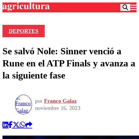
DEPORTES
Podcast
Se salvó Nole: Sinner venció a
Frecuencias
Agricultura TV
Rune en el ATP Finals y avanza a
Deportes
la siguiente fase
Entretención
Colo Colo
Noticias
Motor
Vida Social
Otros Deportes
Dato Practico
Publicaciones en medios
por
Franco Galaz
Seleccion Chilena
Economía
Opinión
noviembre 16, 2023
Torneo Internacional
Internacional
Programas
Torneo Nacional
Nacional
Comercial
Universidad Católica
Política
Universidad de Chile
Sustentabilidad