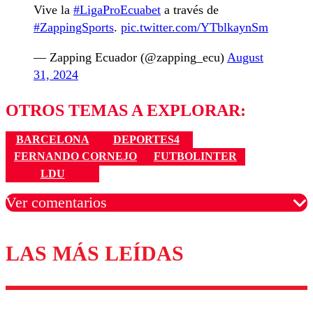
Vive la
#LigaProEcuabet
a través de
#ZappingSports
.
pic.twitter.com/YTblkaynSm
— Zapping Ecuador (@zapping_ecu)
August
31, 2024
OTROS TEMAS A EXPLORAR:
BARCELONA
DEPORTES4
FERNANDO CORNEJO
FUTBOLINTER
LDU
Ver comentarios
LAS MÁS LEÍDAS
Los comentarios son moderados para garantizar un
diálogo respetuoso.
Nombre