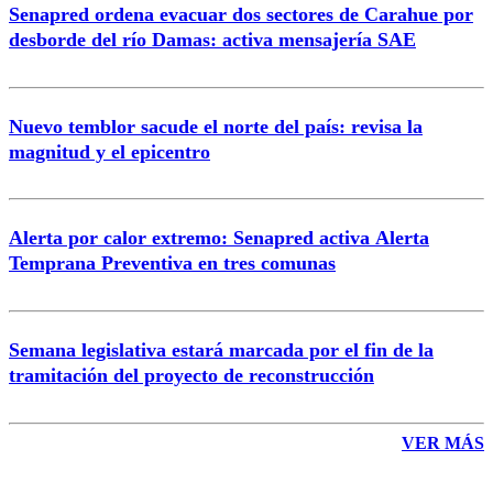
Senapred ordena evacuar dos sectores de Carahue por
Correo
desborde del río Damas: activa mensajería SAE
Nuevo temblor sacude el norte del país: revisa la
magnitud y el epicentro
Enviar comentario
Alerta por calor extremo: Senapred activa Alerta
Temprana Preventiva en tres comunas
Semana legislativa estará marcada por el fin de la
tramitación del proyecto de reconstrucción
VER MÁS