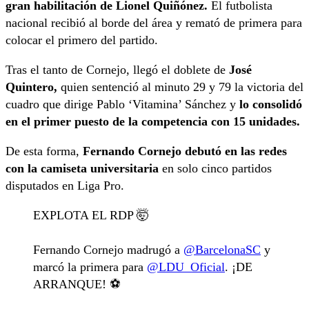
gran habilitación de Lionel Quiñónez.
El futbolista
nacional recibió al borde del área y remató de primera para
colocar el primero del partido.
Tras el tanto de Cornejo, llegó el doblete de
José
Quintero,
quien sentenció al minuto 29 y 79 la victoria del
cuadro que dirige Pablo ‘Vitamina’ Sánchez y
lo consolidó
en el primer puesto de la competencia con 15 unidades.
De esta forma,
Fernando Cornejo debutó en las redes
con la camiseta universitaria
en solo cinco partidos
disputados en Liga Pro.
EXPLOTA EL RDP 🤯
Fernando Cornejo madrugó a
@BarcelonaSC
y
marcó la primera para
@LDU_Oficial
. ¡DE
ARRANQUE! ⚽️