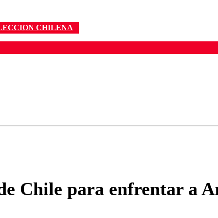
LECCION CHILENA
ados para garantizar un diálogo respetuoso.
Correo
Enviar c
e Chile para enfrentar a Ar