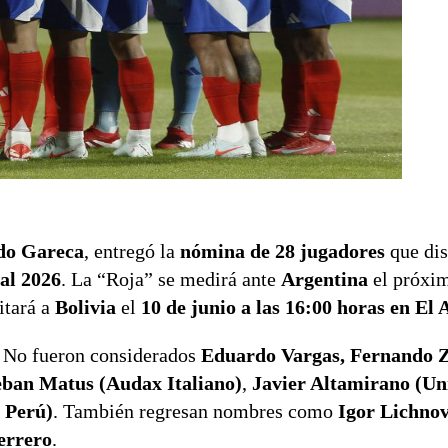
do Gareca
, entregó la
nómina de 28 jugadores
que dis
ial 2026
. La “Roja” se medirá ante
Argentina
el próxi
sitará a
Bolivia
el
10 de junio a las 16:00 horas en El 
. No fueron considerados
Eduardo Vargas, Fernando 
eban Matus (Audax Italiano)
,
Javier Altamirano (Un
 Perú)
. También regresan nombres como
Igor Lichnov
errero
.