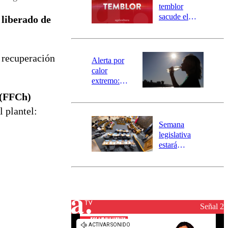
activa
temblor
mensajería
sacude el
 liberado de
SAE
norte del país:
revisa la
magnitud y el
 recuperación
epicentro
Alerta por
calor
extremo:
Senapred
 (FFCh)
activa Alerta
l plantel:
Temprana
Preventiva en
Semana
tres comunas
legislativa
estará
marcada por
el fin de la
tramitación
del proyecto
de
reconstrucción
Señal 2