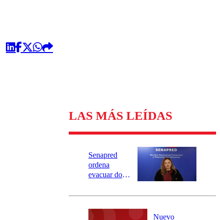
LAS MÁS LEÍDAS
Senapred
ordena
evacuar dos
sectores de
Carahue por
desborde del
río Damas:
Nuevo