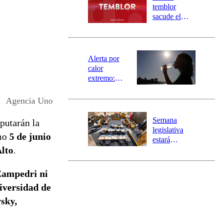
activa
temblor
mensajería
sacude el
SAE
norte del país:
revisa la
magnitud y el
epicentro
Alerta por
calor
extremo:
Senapred
activa Alerta
Agencia Uno
Temprana
Preventiva en
Semana
putarán la
tres comunas
legislativa
mo
5 de junio
estará
Alto
.
marcada por
el fin de la
tramitación
Zampedri ni
del proyecto
iversidad de
de
reconstrucción
sky,