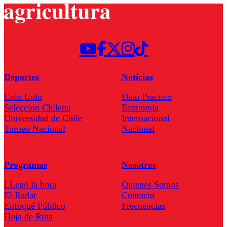
Deportes
Noticias
Colo Colo
Dato Practico
Seleccion Chilena
Economía
Universidad de Chile
Internacional
Torneo Nacional
Nacional
Programas
Nosotros
LLegó la hora
Quienes Somos
El Radar
Contacto
Enfoqué Público
Frecuencias
Hoja de Ruta