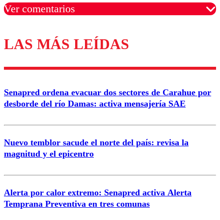
Ver comentarios
LAS MÁS LEÍDAS
Los comentarios son moderados para garantizar un
diálogo respetuoso.
Nombre
Senapred ordena evacuar dos sectores de Carahue por
Correo
desborde del río Damas: activa mensajería SAE
Nuevo temblor sacude el norte del país: revisa la
magnitud y el epicentro
Enviar comentario
Alerta por calor extremo: Senapred activa Alerta
Temprana Preventiva en tres comunas