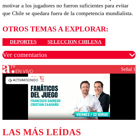
motivar a los jugadores no fueron suficientes para evitar
que Chile se quedara fuera de la competencia mundialista.
OTROS TEMAS A EXPLORAR:
DEPORTES
SELECCION CHILENA
Ver comentarios
Señal 1
EN VIVO
Los comentarios son moderados para garantizar un
diálogo respetuoso.
Nombre
Correo
LAS MÁS LEÍDAS