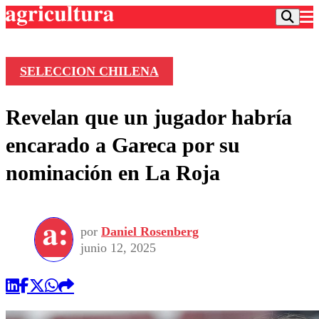
SELECCION CHILENA
Podcast
Revelan que un jugador habría
Frecuencias
Agricultura TV
encarado a Gareca por su
Deportes
nominación en La Roja
Entretención
Colo Colo
Noticias
Motor
Vida Social
Otros Deportes
Dato Practico
Publicaciones en medios
por
Daniel Rosenberg
Seleccion Chilena
Economía
Opinión
junio 12, 2025
Torneo Internacional
Internacional
Programas
Torneo Nacional
Nacional
Comercial
Universidad Católica
Política
Universidad de Chile
Sustentabilidad