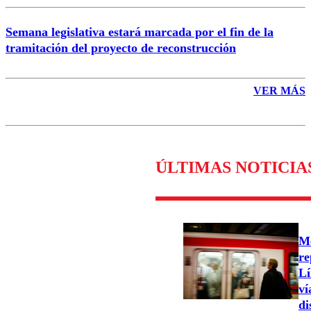
Semana legislativa estará marcada por el fin de la
tramitación del proyecto de reconstrucción
VER MÁS
ÚLTIMAS NOTICIA
Me
re
Lí
ví
di