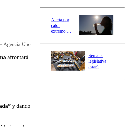
norte del país:
revisa la
magnitud y el
epicentro
Alerta por
calor
extremo:
Senapred
activa Alerta
l – Agencia Uno
Temprana
Preventiva en
Semana
ena
afrontará
tres comunas
legislativa
estará
marcada por
el fin de la
tramitación
del proyecto
de
reconstrucción
ada”
y dando