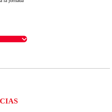
rá la jornada
omentario
CIAS