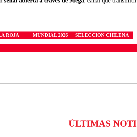
en
señal abierta a través de Mega
, canal que transmiti
LA ROJA
MUNDIAL 2026
SELECCION CHILENA
ados para garantizar un diálogo respetuoso.
Correo
Enviar c
ÚLTIMAS NOTI