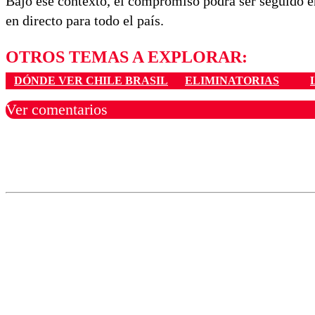
Bajo ese contexto, el compromiso podrá ser seguido 
en directo para todo el país.
OTROS TEMAS A EXPLORAR:
DÓNDE VER CHILE BRASIL
ELIMINATORIAS
Ver comentarios
Los comentarios son moder
Nombre