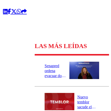
LAS MÁS LEÍDAS
Senapred
ordena
evacuar dos
sectores de
Carahue por
desborde del
río Damas:
Nuevo
activa
temblor
mensajería
sacude el
SAE