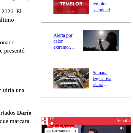
activa
temblor
mensajería
sacude el
 2026. El
SAE
norte del país:
último
revisa la
magnitud y el
epicentro
Alerta por
calor
ionado
extremo:
te presentó
Senapred
activa Alerta
Temprana
Preventiva en
Semana
tres comunas
legislativa
estará
cluiría una
marcada por
el fin de la
tramitación
del proyecto
artados
Darío
de
reconstrucción
, que marcará
Señal 2