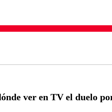
ados para garantizar un diálogo respetuoso.
Correo
Enviar c
 dónde ver en TV el duelo po