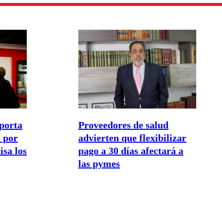
porta
Proveedores de salud
 por
advierten que flexibilizar
isa los
pago a 30 días afectará a
las pymes