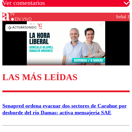
Ver comentarios
Señal 1
EN VIVO
Los comentarios son moderados para garantizar un
diálogo respetuoso.
Nombre
Correo
LAS MÁS LEÍDAS
Enviar comentario
Senapred ordena evacuar dos sectores de Carahue por
desborde del río Damas: activa mensajería SAE