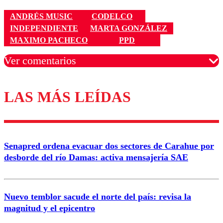
ANDRÉS MUSIC
CODELCO
INDEPENDIENTE
MARTA GONZÁLEZ
MAXIMO PACHECO
PPD
Ver comentarios
LAS MÁS LEÍDAS
Los comentarios son moderados para garantizar un
diálogo respetuoso.
Nombre
Senapred ordena evacuar dos sectores de Carahue por
Correo
desborde del río Damas: activa mensajería SAE
Nuevo temblor sacude el norte del país: revisa la
magnitud y el epicentro
Enviar comentario