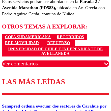
Estos servicios podrán ser abordados en
la Parada 2 /
Avenida Marathon (PD583),
ubicada en Av. Grecia con
Pedro Aguirre Cerda, comuna de Ñuñoa.
OTROS TEMAS A EXPLORAR:
COPA SUDAMERICANA
RECORRIDOS
RED MOVILIDAD
REFUERZO
UNIVERSIDAD DE CHILE E INDEPENDIENTE DE
AVELLANEDA
Ver comentarios
LAS MÁS LEÍDAS
Los comentarios son moderados para garantizar un
diálogo respetuoso.
Nombre
Senapred ordena evacuar dos sectores de Carahue por
Correo