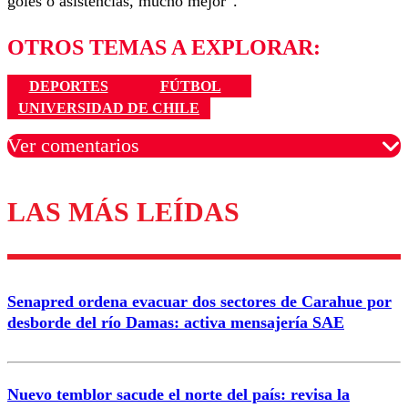
goles o asistencias, mucho mejor”.
OTROS TEMAS A EXPLORAR:
DEPORTES
FÚTBOL
UNIVERSIDAD DE CHILE
Ver comentarios
LAS MÁS LEÍDAS
Los comentarios son moderados para garantizar un
diálogo respetuoso.
Nombre
Senapred ordena evacuar dos sectores de Carahue por
Correo
desborde del río Damas: activa mensajería SAE
Nuevo temblor sacude el norte del país: revisa la