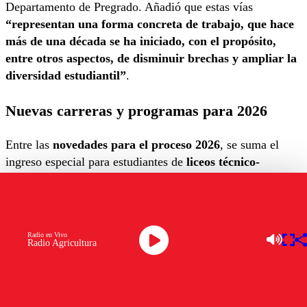
Departamento de Pregrado. Añadió que estas vías
“representan una forma concreta de trabajo, que hace
más de una década se ha iniciado, con el propósito,
entre otros aspectos, de disminuir brechas y ampliar la
diversidad estudiantil”
.
Nuevas carreras y programas para 2026
Entre las
novedades para el proceso 2026
, se suma el
ingreso especial para estudiantes de
liceos técnico-
profesionales
a las carreras de
Enfermería
y
Contador
Auditor
. Además, se integran al
Programa PIPEP
las
carreras de
Ingeniería Comercial
e
Ingeniería en
Información y Control de Gestión
.
Radio en Vivo
Radio Agricultura
Por otro lado, la carrera de
Odontología
se incorporará al
Ingreso Prioritario de Equidad de Género
, con
cupos
especiales para hombres.
Lo anterior sigue el ejemplo