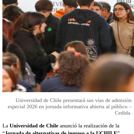
Universidad de Chile presentará sus vías de admisión
especial 2026 en jornada informativa abierta al público –
Cedida.
La
Universidad de Chile
anunció la realización de la
“
Jornada de alternativas de ingreso a la UCHILE
”,