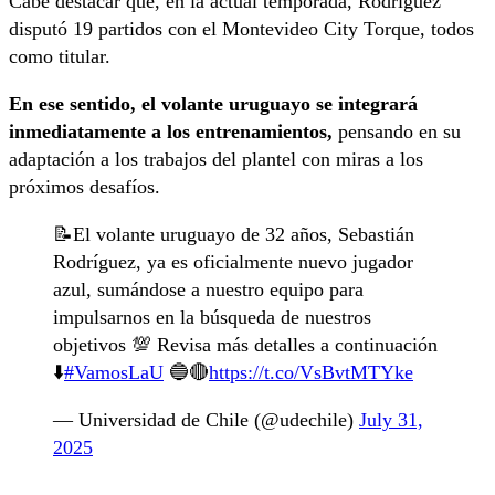
Cabe destacar que, en la actual temporada, Rodríguez
disputó 19 partidos con el Montevideo City Torque, todos
como titular.
En ese sentido, el volante uruguayo se integrará
inmediatamente a los entrenamientos,
pensando en su
adaptación a los trabajos del plantel con miras a los
próximos desafíos.
📝El volante uruguayo de 32 años, Sebastián
Rodríguez, ya es oficialmente nuevo jugador
azul, sumándose a nuestro equipo para
impulsarnos en la búsqueda de nuestros
objetivos 💯 Revisa más detalles a continuación
⬇️
#VamosLaU
🔵🔴
https://t.co/VsBvtMTYke
— Universidad de Chile (@udechile)
July 31,
2025