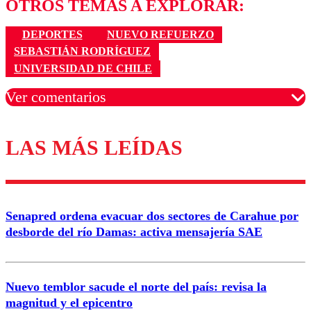
OTROS TEMAS A EXPLORAR:
DEPORTES
NUEVO REFUERZO
SEBASTIÁN RODRÍGUEZ
UNIVERSIDAD DE CHILE
Ver comentarios
LAS MÁS LEÍDAS
Los comentarios son moderados para garantizar un
diálogo respetuoso.
Nombre
Senapred ordena evacuar dos sectores de Carahue por
Correo
desborde del río Damas: activa mensajería SAE
Nuevo temblor sacude el norte del país: revisa la
magnitud y el epicentro
Enviar comentario