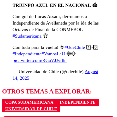
𝐓𝐑𝐈𝐔𝐍𝐅𝐎 𝐀𝐙𝐔𝐋 𝐄𝐍 𝐄𝐋 𝐍𝐀𝐂𝐈𝐎𝐍𝐀𝐋 🏟️
Con gol de Lucas Assadi, derrotamos a
Independiente de Avellaneda por la ida de las
Octavos de Final de la CONMEBOL
#Sudamericana
🏆
Con todo para la vuelta! 🤘
#UdeChile
1️⃣-0️⃣
#Independiente
#VamosLaU
🔵🔴
pic.twitter.com/RGaVJJvr8n
— Universidad de Chile (@udechile)
August
14, 2025
OTROS TEMAS A EXPLORAR:
COPA SUDAMERICANA
INDEPENDIENTE
UNIVERSIDAD DE CHILE