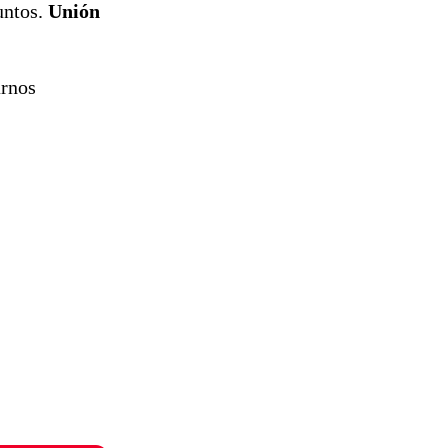
untos.
Unión
rnos