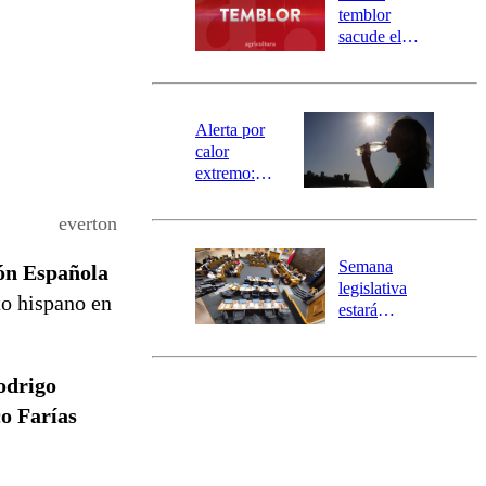
activa
temblor
mensajería
sacude el
SAE
norte del país:
revisa la
magnitud y el
epicentro
Alerta por
calor
extremo:
Senapred
activa Alerta
everton
Temprana
Preventiva en
Semana
ión Española
tres comunas
legislativa
to hispano en
estará
marcada por
el fin de la
tramitación
odrigo
del proyecto
o Farías
de
reconstrucción