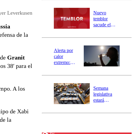
desborde del
río Damas:
yer Leverkusen
Nuevo
activa
temblor
mensajería
sacude el
ssia
SAE
norte del país:
efensa de la
revisa la
magnitud y el
epicentro
Alerta por
calor
 de
Granit
extremo:
os 38′ para el
Senapred
activa Alerta
Temprana
Preventiva en
empo. A los
Semana
tres comunas
legislativa
estará
marcada por
uipo de Xabi
el fin de la
tramitación
de la
del proyecto
de