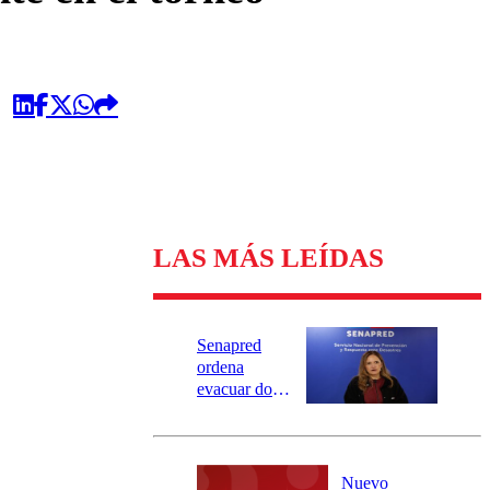
LAS MÁS LEÍDAS
Senapred
ordena
evacuar dos
sectores de
Carahue por
desborde del
río Damas:
Nuevo