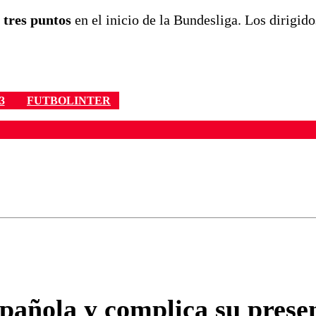
 tres puntos
en el inicio de la Bundesliga. Los dirigid
3
FUTBOLINTER
ados para garantizar un diálogo respetuoso.
Correo
Enviar c
añola y complica su presen