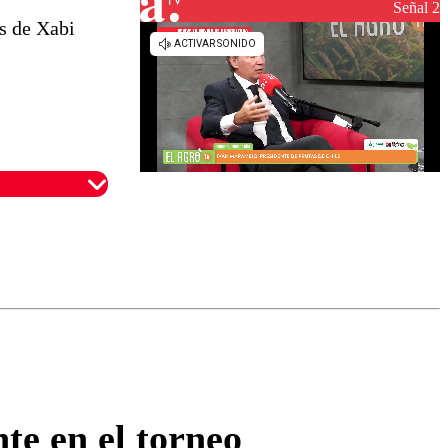
reconstrucción
Señal 2
os de Xabi
omentario
te en el torneo