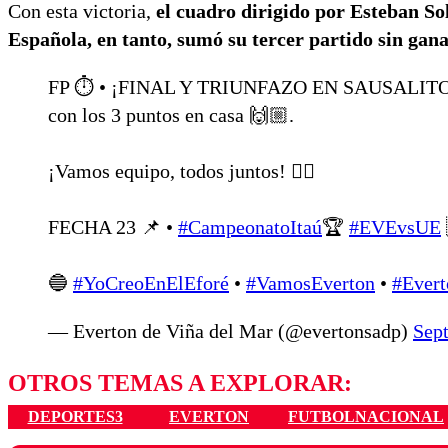
Con esta victoria,
el cuadro dirigido por Esteban Sol
Española, en tanto, sumó su tercer partido sin gana
FP ⏱️ • ¡FINAL Y TRIUNFAZO EN SAUSALITO! 
con los 3 puntos en casa 🙌🏼.
¡Vamos equipo, todos juntos! ❤️‍🔥
FECHA 23 📌 •
#CampeonatoItaú
🏆
#EVEvsUE
🔵
#YoCreoEnElEforé
•
#VamosEverton
•
#Evert
— Everton de Viña del Mar (@evertonsadp)
Sep
OTROS TEMAS A EXPLORAR:
DEPORTES3
EVERTON
FUTBOLNACIONAL