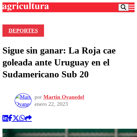
DEPORTES
Podcast
Sigue sin ganar: La Roja cae
Frecuencias
Agricultura TV
goleada ante Uruguay en el
Deportes
Sudamericano Sub 20
Entretención
Colo Colo
Noticias
Motor
Vida Social
Otros Deportes
Dato Practico
por
Martin Oyanedel
Publicaciones en medios
Seleccion Chilena
Economía
enero 22, 2023
Opinión
Torneo Internacional
Internacional
Programas
Torneo Nacional
Nacional
Comercial
Universidad Católica
Política
Universidad de Chile
Sustentabilidad