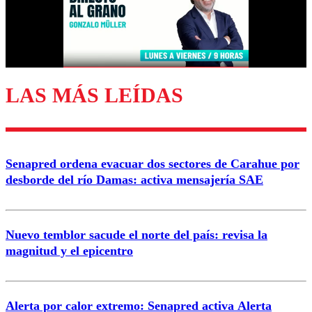
Nombre
Correo
LAS MÁS LEÍDAS
Enviar comentario
Senapred ordena evacuar dos sectores de Carahue por
desborde del río Damas: activa mensajería SAE
Nuevo temblor sacude el norte del país: revisa la
magnitud y el epicentro
Alerta por calor extremo: Senapred activa Alerta