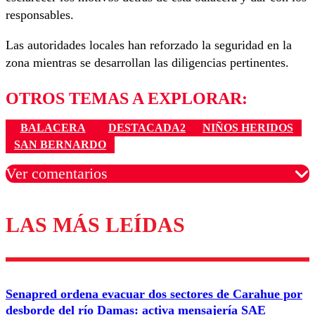
responsables.
Las autoridades locales han reforzado la seguridad en la
zona mientras se desarrollan las diligencias pertinentes.
OTROS TEMAS A EXPLORAR:
BALACERA
DESTACADA2
NIÑOS HERIDOS
SAN BERNARDO
Ver comentarios
LAS MÁS LEÍDAS
Los comentarios son moderados para garantizar un
diálogo respetuoso.
Nombre
Senapred ordena evacuar dos sectores de Carahue por
Correo
desborde del río Damas: activa mensajería SAE