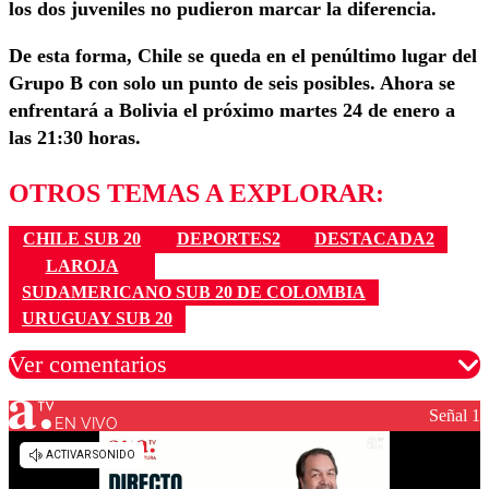
los dos juveniles no pudieron marcar la diferencia.
De esta forma, Chile se queda en el penúltimo lugar del
Grupo B con solo un punto de seis posibles. Ahora se
enfrentará a Bolivia el próximo martes 24 de enero a
las 21:30 horas.
OTROS TEMAS A EXPLORAR:
CHILE SUB 20
DEPORTES2
DESTACADA2
LAROJA
SUDAMERICANO SUB 20 DE COLOMBIA
URUGUAY SUB 20
Ver comentarios
Señal 1
EN VIVO
Los comentarios son moderados para garantizar un
diálogo respetuoso.