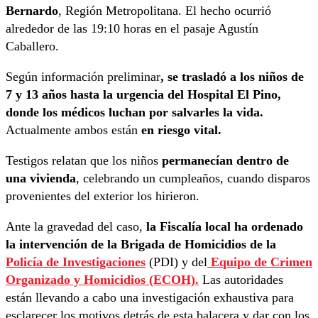
Bernardo
, Región Metropolitana. El hecho ocurrió
alrededor de las 19:10 horas en el pasaje Agustín
Caballero.
Según información preliminar
, se trasladó a los niños de
7 y 13 años hasta la urgencia del Hospital El Pino,
donde los médicos luchan por salvarles la vida.
Actualmente ambos están
en riesgo vital.
Testigos relatan que los niños
permanecían dentro de
una vivienda
, celebrando un cumpleaños, cuando disparos
provenientes del exterior los hirieron.
Ante la gravedad del caso,
la Fiscalía local ha ordenado
la intervención de la Brigada de Homicidios de la
Policía de Investigaciones
(PDI) y del
Equipo de Crimen
Organizado y Homicidios (ECOH).
Las autoridades
están llevando a cabo una investigación exhaustiva para
esclarecer los motivos detrás de esta balacera y dar con los