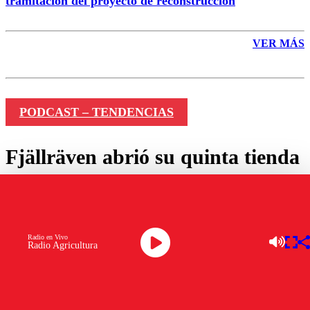
tramitación del proyecto de reconstrucción
VER MÁS
PODCAST – TENDENCIAS
Fjällräven abrió su quinta tienda
en Chile y anunció la realización
de un trekking austral
Radio en Vivo
Radio Agricultura
por
Carlos Pizarro
marzo 25, 2024