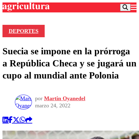
DEPORTES
Podcast
Suecia se impone en la prórroga
Frecuencias
Agricultura TV
a República Checa y se jugará un
Deportes
cupo al mundial ante Polonia
Entretención
Colo Colo
Noticias
Motor
Vida Social
Otros Deportes
Dato Practico
por
Martin Oyanedel
Publicaciones en medios
Seleccion Chilena
Economía
marzo 24, 2022
Opinión
Torneo Internacional
Internacional
Programas
Torneo Nacional
Nacional
Comercial
Universidad Católica
Política
Universidad de Chile
Sustentabilidad