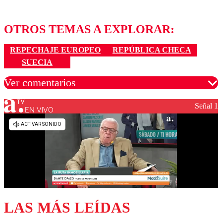
OTROS TEMAS A EXPLORAR:
REPECHAJE EUROPEO
REPÚBLICA CHECA
SUECIA
Ver comentarios
Señal 1
EN VIVO
Los comentarios son moderados para garantizar un
diálogo respetuoso.
Nombre
Correo
LAS MÁS LEÍDAS