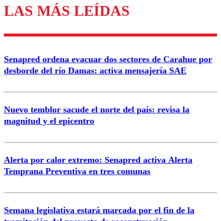
LAS MÁS LEÍDAS
Los comentarios son moderados para garantizar un
diálogo respetuoso.
Nombre
Senapred ordena evacuar dos sectores de Carahue por
Correo
desborde del río Damas: activa mensajería SAE
Nuevo temblor sacude el norte del país: revisa la
magnitud y el epicentro
Enviar comentario
Alerta por calor extremo: Senapred activa Alerta
Temprana Preventiva en tres comunas
Semana legislativa estará marcada por el fin de la