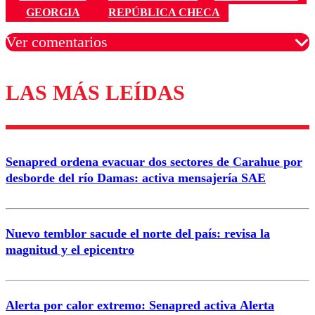
GEORGIA
REPÚBLICA CHECA
Ver comentarios
LAS MÁS LEÍDAS
Los comentarios son moderados para garantizar un
diálogo respetuoso.
Nombre
Senapred ordena evacuar dos sectores de Carahue por
Correo
desborde del río Damas: activa mensajería SAE
Nuevo temblor sacude el norte del país: revisa la
magnitud y el epicentro
Enviar comentario
Alerta por calor extremo: Senapred activa Alerta