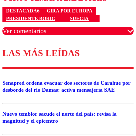
DESTACADA6
GIRA POR EUROPA
PRESIDENTE BORIC
SUECIA
Ver comentarios
LAS MÁS LEÍDAS
Los comentarios son moderados para garantizar un
diálogo respetuoso.
Nombre
Senapred ordena evacuar dos sectores de Carahue por
Correo
desborde del río Damas: activa mensajería SAE
Nuevo temblor sacude el norte del país: revisa la
magnitud y el epicentro
Enviar comentario