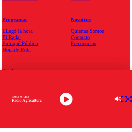
Programas
Nosotros
LLegó la hora
Quienes Somos
El Radar
Contacto
Enfoqué Público
Frecuencias
Hoja de Ruta
Tarifas
Comercial
Tarifas Servel Radio
Radio en Vivo
Radio Agricultura
Radio en Vivo
TV en Vivo
Descarga la APP