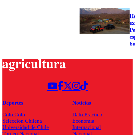
He
ex
Pa
es
bu
Deportes
Noticias
Colo Colo
Dato Practico
Seleccion Chilena
Economía
Universidad de Chile
Internacional
Torneo Nacional
Nacional