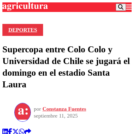
DEPORTES
Podcast
Supercopa entre Colo Colo y
Frecuencias
Agricultura TV
Universidad de Chile se jugará el
Deportes
domingo en el estadio Santa
Entretención
Colo Colo
Noticias
Laura
Motor
Vida Social
Otros Deportes
Dato Practico
Publicaciones en medios
Seleccion Chilena
Economía
Opinión
Torneo Internacional
Internacional
por
Constanza Fuentes
Programas
Torneo Nacional
Nacional
septiembre 11, 2025
Comercial
Universidad Católica
Política
Universidad de Chile
Sustentabilidad