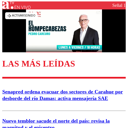
Señal 1
EN VIVO
Los comentarios son moderados para garantizar un
diálogo respetuoso.
Nombre
Correo
LAS MÁS LEÍDAS
Enviar comentario
Senapred ordena evacuar dos sectores de Carahue por
desborde del río Damas: activa mensajería SAE
Nuevo temblor sacude el norte del país: revisa la
magnitud y el epicentro