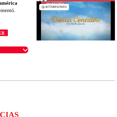
damérica
ementó.
ER
omentario
CIAS