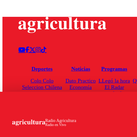
Deportes
Noticias
Programas
Colo Colo
Dato Practico
LLegó la hora
Q
Seleccion Chilena
Economía
El Radar
Universidad de Chile
Internacional
Enfoqué Público
Torneo Nacional
Nacional
Hoja de Ruta
Radio Agricultura
Radio en Vivo