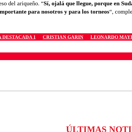
so del ariqueño. “
Sí, ojalá que llegue, porque en Su
importante para nosotros y para los torneos
“, compl
 DESTACADA 1
CRISTIAN GARIN
LEONARDO MAY
ados para garantizar un diálogo respetuoso.
Correo
Enviar c
ÚLTIMAS NOTI