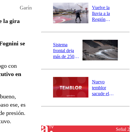
río Damas:
Garín
Vuelve la
activa
lluvia a la
mensajería
Región
 la gira
SAE
Metropolitana:
este es el
pronóstico de
 Fognini se
la DMC para
Sistema
este viernes
frontal deja
más de 250
damnificados
logo con
y 317
cutivo en
personas
aisladas entre
Nuevo
Valparaíso y
temblor
Los Ríos
sacude el
 bueno,
norte del país:
aso ese, es
revisa la
magnitud y el
de presión.
epicentro
tuvo.
Señal 2