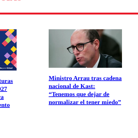
Ministro Arrau tras cadena
turas
nacional de Kast:
027
“Tenemos que dejar de
ra
normalizar el tener miedo”
ento