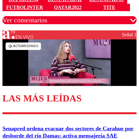
FUTBOLINTER
QATAR2022
TITE
Ver comentarios
Señal 1
EN VIVO
Los comentarios son moderados para garantizar un
diálogo respetuoso.
Nombre
Correo
LAS MÁS LEÍDAS
Enviar comentario
Senapred ordena evacuar dos sectores de Carahue por
desborde del río Damas: activa mensajería SAE