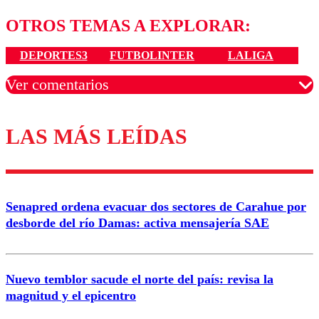
OTROS TEMAS A EXPLORAR:
DEPORTES3
FUTBOLINTER
LALIGA
Ver comentarios
LAS MÁS LEÍDAS
Los comentarios son moderados para garantizar un
diálogo respetuoso.
Nombre
Senapred ordena evacuar dos sectores de Carahue por
Correo
desborde del río Damas: activa mensajería SAE
Nuevo temblor sacude el norte del país: revisa la
magnitud y el epicentro
Enviar comentario