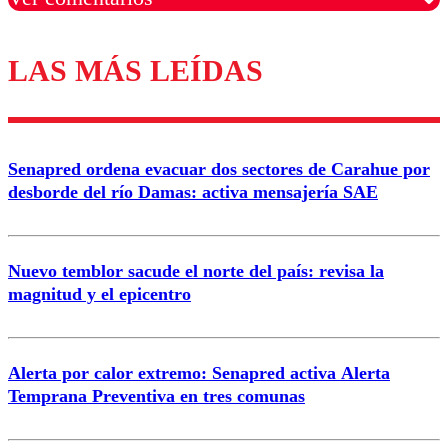
LAS MÁS LEÍDAS
Los comentarios son moderados para garantizar un
diálogo respetuoso.
Nombre
Senapred ordena evacuar dos sectores de Carahue por
Correo
desborde del río Damas: activa mensajería SAE
Nuevo temblor sacude el norte del país: revisa la
magnitud y el epicentro
Enviar comentario
Alerta por calor extremo: Senapred activa Alerta
Temprana Preventiva en tres comunas