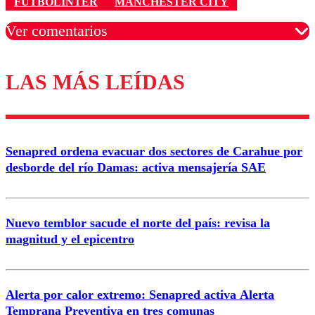
FUTBOLINTER
MANCHESTER CITY
Ver comentarios
LAS MÁS LEÍDAS
Los comentarios son moderados para garantizar un
diálogo respetuoso.
Nombre
Senapred ordena evacuar dos sectores de Carahue por
Correo
desborde del río Damas: activa mensajería SAE
Nuevo temblor sacude el norte del país: revisa la
magnitud y el epicentro
Enviar comentario
Alerta por calor extremo: Senapred activa Alerta
Temprana Preventiva en tres comunas