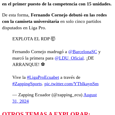
en el primer puesto de la competencia con 15 unidades.
De esta forma,
Fernando Cornejo debutó en las redes
con la camiseta universitaria
en solo cinco partidos
disputados en Liga Pro.
EXPLOTA EL RDP 🤯
Fernando Cornejo madrugó a
@BarcelonaSC
y
marcó la primera para
@LDU_Oficial
. ¡DE
ARRANQUE! ⚽️
Vive la
#LigaProEcuabet
a través de
#ZappingSports
.
pic.twitter.com/YTblkaynSm
— Zapping Ecuador (@zapping_ecu)
August
31, 2024
OTROS TEMAS A EXPLORAR: