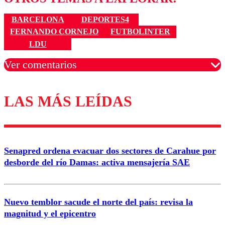
BARCELONA
DEPORTES4
FERNANDO CORNEJO
FUTBOLINTER
LDU
Ver comentarios
LAS MÁS LEÍDAS
Los comentarios son moderados para garantizar un
diálogo respetuoso.
Nombre
Senapred ordena evacuar dos sectores de Carahue por
Correo
desborde del río Damas: activa mensajería SAE
Nuevo temblor sacude el norte del país: revisa la
magnitud y el epicentro
Enviar comentario