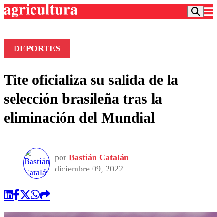
DEPORTES
Podcast
Tite oficializa su salida de la
Frecuencias
Agricultura TV
selección brasileña tras la
Deportes
eliminación del Mundial
Entretención
Colo Colo
Noticias
Motor
Vida Social
Otros Deportes
Dato Practico
Publicaciones en medios
por
Bastián Catalán
Seleccion Chilena
Economía
Opinión
diciembre 09, 2022
Torneo Internacional
Internacional
Programas
Torneo Nacional
Nacional
Comercial
Universidad Católica
Política
Universidad de Chile
Sustentabilidad