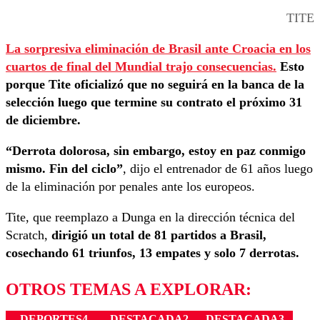
TITE
La sorpresiva eliminación de Brasil ante Croacia en los
cuartos de final del Mundial trajo consecuencias.
Esto
porque Tite oficializó que no seguirá en la banca de la
selección luego que termine su contrato el próximo 31
de diciembre.
“Derrota dolorosa, sin embargo, estoy en paz conmigo
mismo. Fin del ciclo”
, dijo el entrenador de 61 años luego
de la eliminación por penales ante los europeos.
Tite, que reemplazo a Dunga en la dirección técnica del
Scratch,
dirigió un total de 81 partidos a Brasil,
cosechando 61 triunfos, 13 empates y solo 7 derrotas.
OTROS TEMAS A EXPLORAR:
DEPORTES4
DESTACADA2
DESTACADA3