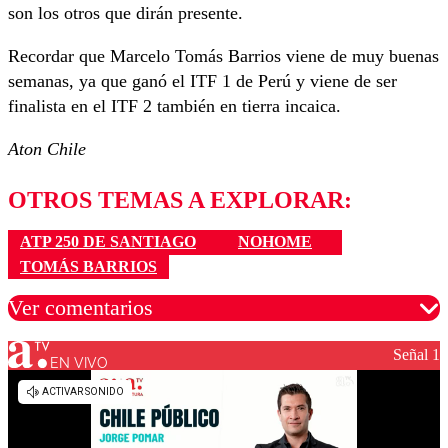
son los otros que dirán presente.
Recordar que Marcelo Tomás Barrios viene de muy buenas
semanas, ya que ganó el ITF 1 de Perú y viene de ser
finalista en el ITF 2 también en tierra incaica.
Aton Chile
OTROS TEMAS A EXPLORAR:
ATP 250 DE SANTIAGO
NOHOME
TOMÁS BARRIOS
Ver comentarios
Señal 1
EN VIVO
Los comentarios son moderados para garantizar un
diálogo respetuoso.
Nombre