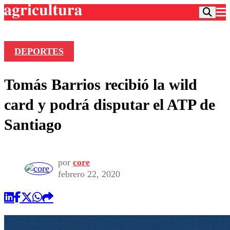
DEPORTES
Podcast
Tomás Barrios recibió la wild
Frecuencias
Agricultura TV
card y podrá disputar el ATP de
Deportes
Santiago
Entretención
Colo Colo
Noticias
Motor
Vida Social
Otros Deportes
Dato Practico
por
core
Publicaciones en medios
Seleccion Chilena
Economía
febrero 22, 2020
Opinión
Torneo Internacional
Internacional
Programas
Torneo Nacional
Nacional
Comercial
Universidad Católica
Política
Universidad de Chile
Sustentabilidad