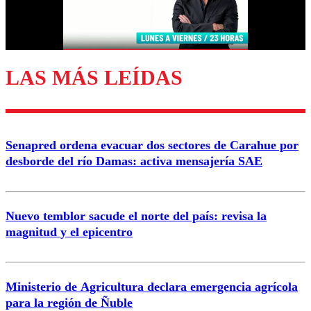
Correo
LAS MÁS LEÍDAS
Enviar comentario
Senapred ordena evacuar dos sectores de Carahue por
desborde del río Damas: activa mensajería SAE
Nuevo temblor sacude el norte del país: revisa la
magnitud y el epicentro
Ministerio de Agricultura declara emergencia agrícola
para la región de Ñuble