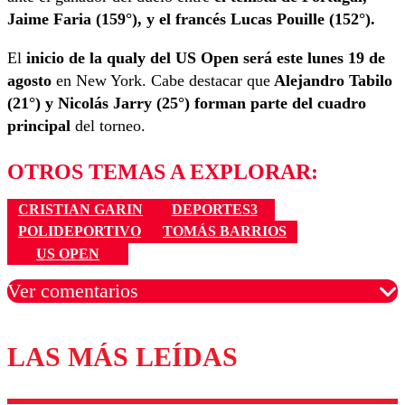
Jaime Faria (159°), y el francés Lucas Pouille (152°).
El
inicio de la qualy del US Open será este lunes 19 de
agosto
en New York. Cabe destacar que
Alejandro Tabilo
(21°) y Nicolás Jarry (25°) forman parte del cuadro
principal
del torneo.
OTROS TEMAS A EXPLORAR:
CRISTIAN GARIN
DEPORTES3
POLIDEPORTIVO
TOMÁS BARRIOS
US OPEN
Ver comentarios
LAS MÁS LEÍDAS
Los comentarios son moderados para garantizar un
diálogo respetuoso.
Nombre