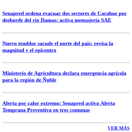
Senapred ordena evacuar dos sectores de Carahue por
Correo
desborde del río Damas: activa mensajería SAE
Nuevo temblor sacude el norte del país: revisa la
magnitud y el epicentro
Enviar comentario
Ministerio de Agricultura declara emergencia agrícola
para la región de Ñuble
Alerta por calor extremo: Senapred activa Alerta
Temprana Preventiva en tres comunas
VER MÁS