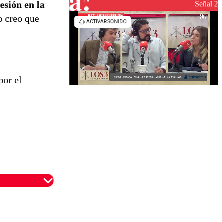
reconstrucción
lesión en la
Señal 2
o creo que
por el