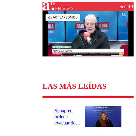
Universidad Católica
Política
Señal 1
Universidad de Chile
Sustentabilidad
EN VIVO
LAS MÁS LEÍDAS
Senapred
ordena
evacuar dos
sectores de
Carahue por