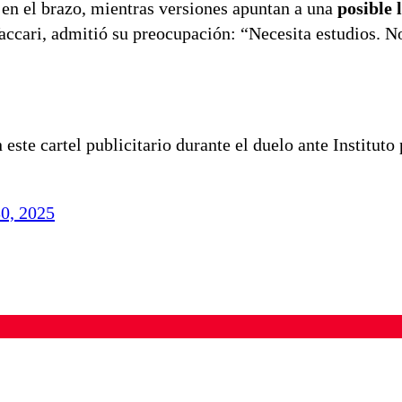
o en el brazo, mientras versiones apuntan a una
posible 
Vaccari, admitió su preocupación: “Necesita estudios. N
este cartel publicitario durante el duelo ante Instituto 
0, 2025
ados para garantizar un diálogo respetuoso.