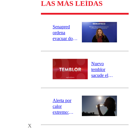
LAS MÁS LEÍDAS
Senapred
ordena
evacuar dos
sectores de
Carahue por
desborde del
río Damas:
Nuevo
activa
temblor
mensajería
sacude el
SAE
norte del país:
revisa la
magnitud y el
epicentro
Alerta por
calor
extremo:
Senapred
activa Alerta
X
Temprana