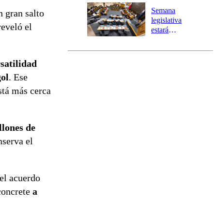
Preventiva en
Semana
n gran salto
tres comunas
legislativa
reveló el
estará
marcada por
el fin de la
tramitación
satilidad
del proyecto
gol
. Ese
de
reconstrucción
stá más cerca
llones de
nserva el
el acuerdo
 concrete
a