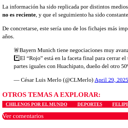
La información ha sido replicada por distintos medio
no es reciente
, y que el seguimiento ha sido constant
De concretarse, este sería uno de los fichajes más imp
años.
🚨Bayern Munich tiene negociaciones muy avanza
*️⃣El “Rojo” está en la faceta final para cerrar e
partes iguales con Huachipato, dueño del otro 5
— César Luis Merlo (@CLMerlo)
April 29, 202
OTROS TEMAS A EXPLORAR:
CHILENOS POR EL MUNDO
DEPORTES
FELIP
Ver comentarios