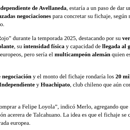
ndependiente de Avellaneda
, estaría a un paso de dar u
nzadas negociaciones
para concretar su fichaje, según 
o.
“Rojo” durante la temporada 2025, destacando por su
ver
olante
, su
intensidad física
y capacidad de
llegada al 
 europeos, pero sería el
multicampeón alemán
quien e
e negociación
y el monto del fichaje rondaría los
20 mi
Independiente
y
Huachipato
, club chileno que aún co
omprar a Felipe Loyola”, indicó Merlo, agregando que 
ción acerera de Talcahuano. La idea es que el fichaje se
rada europea.