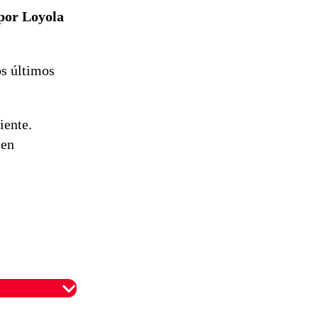
 por Loyola
os últimos
iente.
 en