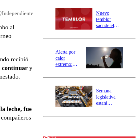
desborde del
río Damas:
Independiente
Nuevo
activa
temblor
mensajería
sacude el
mbo al
SAE
norte del país:
orneo
revisa la
magnitud y el
epicentro
Alerta por
calor
ndo recibió
extremo:
 continuar
y
Senapred
nestado.
activa Alerta
Temprana
Preventiva en
Semana
tres comunas
legislativa
estará
a leche, fue
marcada por
el fin de la
s compañeros
tramitación
del proyecto
de