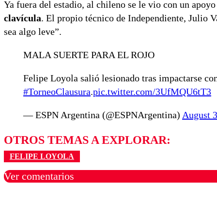
Ya fuera del estadio, al chileno se le vio con un apoy
clavícula
. El propio técnico de Independiente, Julio 
sea algo leve”.
MALA SUERTE PARA EL ROJO
Felipe Loyola salió lesionado tras impactarse con 
#TorneoClausura
.
pic.twitter.com/3UfMQU6tT3
— ESPN Argentina (@ESPNArgentina)
August 3
OTROS TEMAS A EXPLORAR:
FELIPE LOYOLA
Ver comentarios
Los comentarios son moder