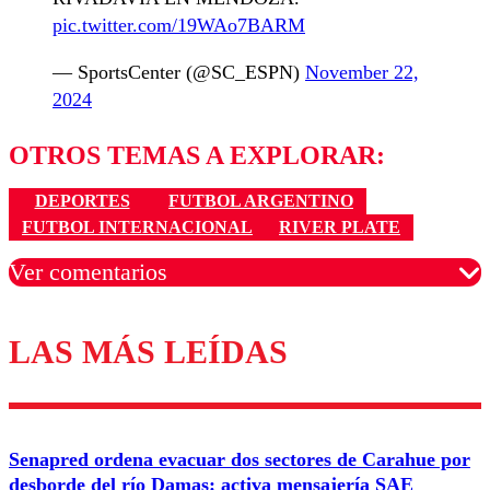
pic.twitter.com/19WAo7BARM
— SportsCenter (@SC_ESPN)
November 22,
2024
OTROS TEMAS A EXPLORAR:
DEPORTES
FUTBOL ARGENTINO
FUTBOL INTERNACIONAL
RIVER PLATE
Ver comentarios
LAS MÁS LEÍDAS
Los comentarios son moderados para garantizar un
diálogo respetuoso.
Nombre
Senapred ordena evacuar dos sectores de Carahue por
Correo
desborde del río Damas: activa mensajería SAE