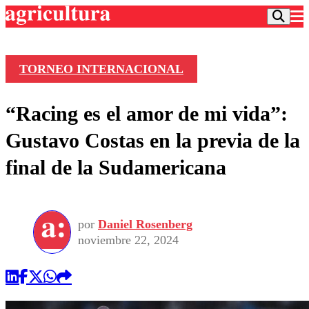
TORNEO INTERNACIONAL
Podcast
“Racing es el amor de mi vida”:
Frecuencias
Agricultura TV
Gustavo Costas en la previa de la
Deportes
final de la Sudamericana
Entretención
Colo Colo
Noticias
Motor
Vida Social
Otros Deportes
Dato Practico
Publicaciones en medios
por
Daniel Rosenberg
Seleccion Chilena
Economía
Opinión
noviembre 22, 2024
Torneo Internacional
Internacional
Programas
Torneo Nacional
Nacional
Comercial
Universidad Católica
Política
Universidad de Chile
Sustentabilidad