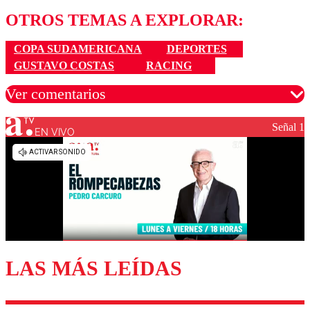
OTROS TEMAS A EXPLORAR:
COPA SUDAMERICANA
DEPORTES
GUSTAVO COSTAS
RACING
Ver comentarios
Señal 1
EN VIVO
Los comentarios son moderados para garantizar un
diálogo respetuoso.
Nombre
Correo
LAS MÁS LEÍDAS
Enviar comentario