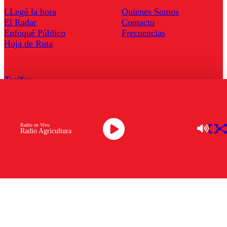
LLegó la hora
Quienes Somos
El Radar
Contacto
Enfoqué Público
Frecuencias
Hoja de Ruta
Tarifas
Comercial
Tarifas Servel Radio
Radio en Vivo
Radio Agricultura
Radio en Vivo
TV en Vivo
Descarga la APP