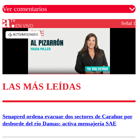
Ver comentarios
Señal 1
EN VIVO
Los comentarios son moderados para garantizar un
diálogo respetuoso.
Nombre
Correo
LAS MÁS LEÍDAS
Enviar comentario
Senapred ordena evacuar dos sectores de Carahue por
desborde del río Damas: activa mensajería SAE