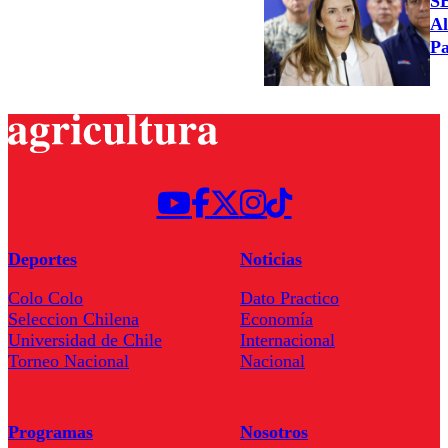
S
Al
Pa
Deportes
Noticias
Colo Colo
Dato Practico
Seleccion Chilena
Economía
Universidad de Chile
Internacional
Torneo Nacional
Nacional
Programas
Nosotros