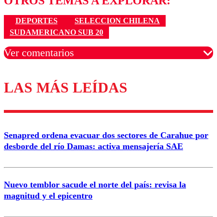
OTROS TEMAS A EXPLORAR:
DEPORTES
SELECCION CHILENA
SUDAMERICANO SUB 20
Ver comentarios
LAS MÁS LEÍDAS
Los comentarios son moderados para garantizar un
diálogo respetuoso.
Nombre
Senapred ordena evacuar dos sectores de Carahue por
Correo
desborde del río Damas: activa mensajería SAE
Nuevo temblor sacude el norte del país: revisa la
magnitud y el epicentro
Enviar comentario