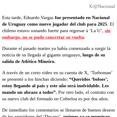
X/@Nacional
Esta tarde, Eduardo Vargas
fue presentado en Nacional
de Uruguay como nuevo jugador del club para 2025
. El
chileno estuvo sonando fuerte para regresar a ‘La U’,
sin
embargo, no se pudo concretar su vuelta
.
Durante el pasado martes ya había comenzado a surgir la
noticia de su llegada al gigante uruguayo,
luego de su
salida de Atlético Mineiro.
A través de un corto video en su cuenta de X, ‘Turboman’
se presentó a los hinchas diciendo:
“Queridos ‘bolsos’,
estoy llegando al país y este año será inolvidable. Les
mando un abrazo a todos”.
Por otro lado, el contrato con
su nuevo club del formado en Cobreloa es por dos años.
De inmediato los comentarios se llenaron de buenos deseos
de los seguidores del ‘Decano’,
quienes ya se muestran