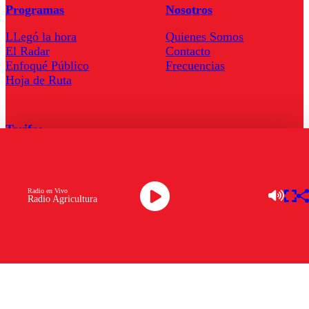
Programas
Nosotros
LLegó la hora
Quienes Somos
El Radar
Contacto
Enfoqué Público
Frecuencias
Hoja de Ruta
Tarifas
Comercial
Tarifas Servel Radio
Radio en Vivo
Radio Agricultura
Radio en Vivo
TV en Vivo
Descarga la APP