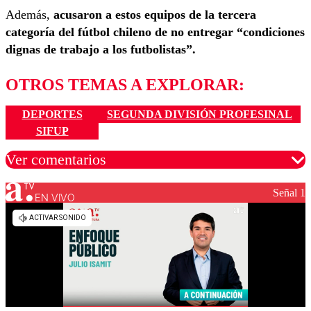
Además,
acusaron a estos equipos de la tercera
categoría del fútbol chileno de no entregar “condiciones
dignas de trabajo a los futbolistas”.
OTROS TEMAS A EXPLORAR:
DEPORTES
SEGUNDA DIVISIÓN PROFESINAL
SIFUP
Ver comentarios
Señal 1
EN VIVO
Los comentarios son moderados para garantizar un
diálogo respetuoso.
Nombre
Correo