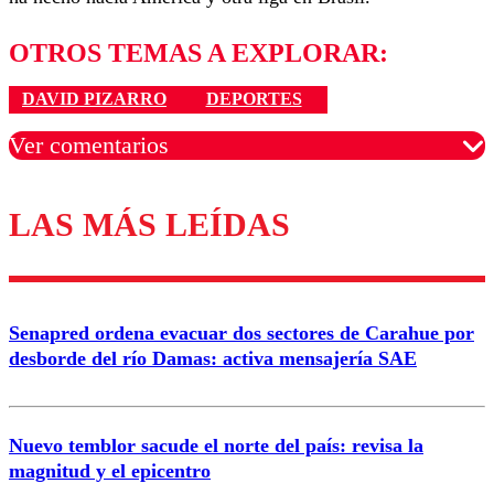
OTROS TEMAS A EXPLORAR:
DAVID PIZARRO
DEPORTES
Ver comentarios
LAS MÁS LEÍDAS
Los comentarios son moderados para garantizar un
diálogo respetuoso.
Nombre
Senapred ordena evacuar dos sectores de Carahue por
Correo
desborde del río Damas: activa mensajería SAE
Nuevo temblor sacude el norte del país: revisa la
magnitud y el epicentro
Enviar comentario