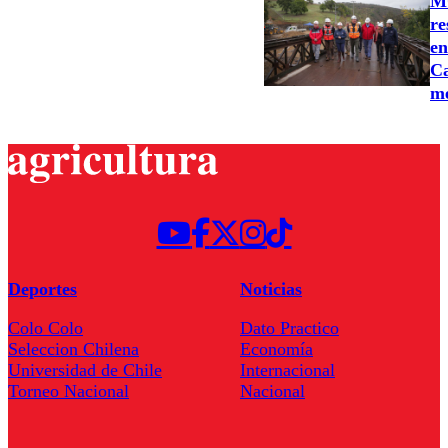
MO
re
en
Ca
m
Deportes
Noticias
Colo Colo
Dato Practico
Seleccion Chilena
Economía
Universidad de Chile
Internacional
Torneo Nacional
Nacional