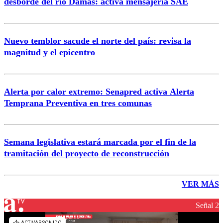
desborde del río Damas: activa mensajería SAE
Nuevo temblor sacude el norte del país: revisa la
magnitud y el epicentro
Alerta por calor extremo: Senapred activa Alerta
Temprana Preventiva en tres comunas
Semana legislativa estará marcada por el fin de la
tramitación del proyecto de reconstrucción
VER MÁS
Señal 2