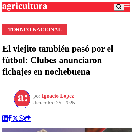
TORNEO NACIONAL
Podcast
El viejito también pasó por el
Frecuencias
Agricultura TV
fútbol: Clubes anunciaron
Deportes
fichajes en nochebuena
Entretención
Colo Colo
Noticias
Motor
Vida Social
Otros Deportes
Dato Practico
Publicaciones en medios
por
Ignacio López
Seleccion Chilena
Economía
Opinión
diciembre 25, 2025
Torneo Internacional
Internacional
Programas
Torneo Nacional
Nacional
Comercial
Universidad Católica
Política
Universidad de Chile
Sustentabilidad