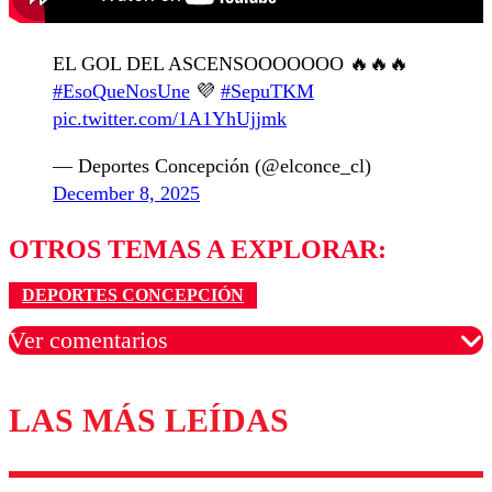
EL GOL DEL ASCENSOOOOOOO 🔥🔥🔥
#EsoQueNosUne
💜
#SepuTKM
pic.twitter.com/1A1YhUjjmk
— Deportes Concepción (@elconce_cl)
December 8, 2025
OTROS TEMAS A EXPLORAR:
DEPORTES CONCEPCIÓN
Ver comentarios
LAS MÁS LEÍDAS
Los comentarios son moderados para garantizar un
diálogo respetuoso.
Nombre