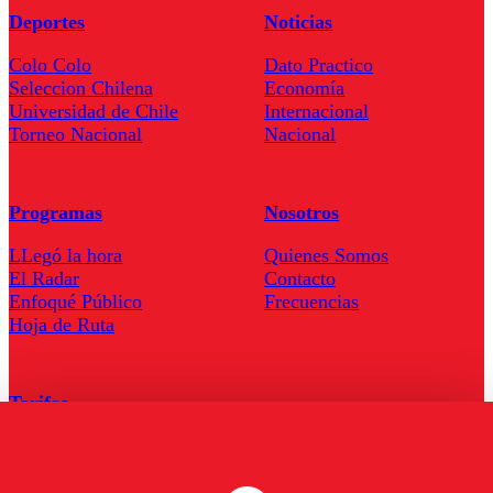
Deportes
Noticias
Colo Colo
Dato Practico
Seleccion Chilena
Economía
Universidad de Chile
Internacional
Torneo Nacional
Nacional
Programas
Nosotros
LLegó la hora
Quienes Somos
El Radar
Contacto
Enfoqué Público
Frecuencias
Hoja de Ruta
Tarifas
Comercial
Tarifas Servel Radio