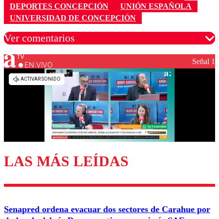
DEPORTES CONCEPCIÓN
UNIÓN ESPAÑOLA
UNIVERSIDAD DE CONCEPCIÓN
Ver comentarios
Señal 1
EN VIVO
Los comentarios son moderados para garantizar un
diálogo respetuoso.
Nombre
Correo
LAS MÁS LEÍDAS
Enviar comentario
Senapred ordena evacuar dos sectores de Carahue por