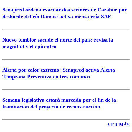
Senapred ordena evacuar dos sectores de Carahue por
Correo
desborde del río Damas: activa mensajería SAE
Nuevo temblor sacude el norte del país: revisa la
magnitud y el epicentro
Enviar comentario
Alerta por calor extremo: Senapred activa Alerta
Temprana Preventiva en tres comunas
Semana legislativa estará marcada por el fin de la
tramitación del proyecto de reconstrucción
VER MÁS