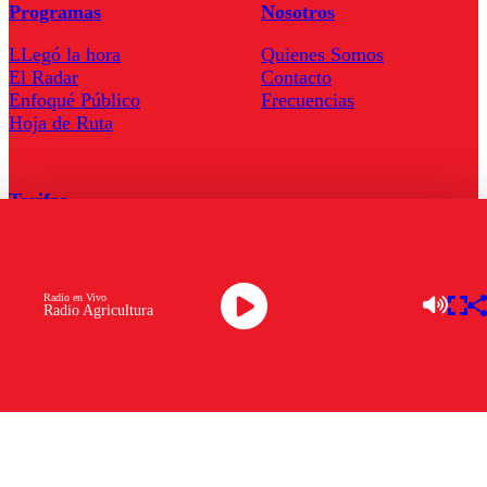
Programas
Nosotros
LLegó la hora
Quienes Somos
El Radar
Contacto
Enfoqué Público
Frecuencias
Hoja de Ruta
Tarifas
Comercial
Tarifas Servel Radio
Radio en Vivo
Radio Agricultura
Radio en Vivo
TV en Vivo
Descarga la APP