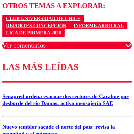
OTROS TEMAS A EXPLORAR:
CLUB UNIVERSIDAD DE CHILE
DEPORTES CONCEPCIÓN
INFORME ARBITRAL
LIGA DE PRIMERA 2026
Ver comentarios
LAS MÁS LEÍDAS
Los comentarios son moderados para garantizar un
diálogo respetuoso.
Nombre
Senapred ordena evacuar dos sectores de Carahue por
Correo
desborde del río Damas: activa mensajería SAE
Nuevo temblor sacude el norte del país: revisa la
magnitud y el epicentro