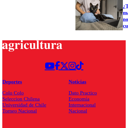
¿T
ma
no
cu
Deportes
Noticias
Colo Colo
Dato Practico
Seleccion Chilena
Economía
Universidad de Chile
Internacional
Torneo Nacional
Nacional