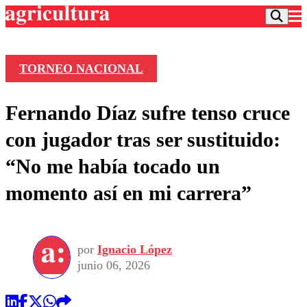
TORNEO NACIONAL
Podcast
Fernando Díaz sufre tenso cruce
Frecuencias
Agricultura TV
con jugador tras ser sustituido:
Deportes
“No me había tocado un
Entretención
Colo Colo
Noticias
momento así en mi carrera”
Motor
Vida Social
Otros Deportes
Dato Practico
Publicaciones en medios
Seleccion Chilena
Economía
Opinión
Torneo Internacional
Internacional
por
Ignacio López
Programas
Torneo Nacional
Nacional
junio 06, 2026
Comercial
Universidad Católica
Política
Universidad de Chile
Sustentabilidad