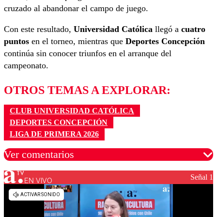
cruzado al abandonar el campo de juego.
Con este resultado,
Universidad Católica
llegó a
cuatro
puntos
en el torneo, mientras que
Deportes Concepción
continúa sin conocer triunfos en el arranque del
campeonato.
OTROS TEMAS A EXPLORAR:
CLUB UNIVERSIDAD CATÓLICA
DEPORTES CONCEPCIÓN
LIGA DE PRIMERA 2026
Ver comentarios
Señal 1
EN VIVO
Los comentarios son moderados para garantizar un
diálogo respetuoso.
Nombre