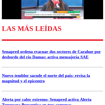
Correo
LAS MÁS LEÍDAS
Enviar comentario
Senapred ordena evacuar dos sectores de Carahue por
desborde del río Damas: activa mensajería SAE
Nuevo temblor sacude el norte del país: revisa la
magnitud y el epicentro
Alerta por calor extremo: Senapred activa Alerta
Temprana Preventiva en tres comunas