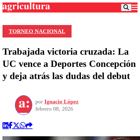
TORNEO NACIONAL
Podcast
Trabajada victoria cruzada: La
Frecuencias
Agricultura TV
UC vence a Deportes Concepción
Deportes
y deja atrás las dudas del debut
Entretención
Colo Colo
Noticias
Motor
Vida Social
Otros Deportes
Dato Practico
Publicaciones en medios
por
Ignacio López
Seleccion Chilena
Economía
Opinión
febrero 08, 2026
Torneo Internacional
Internacional
Programas
Torneo Nacional
Nacional
Comercial
Universidad Católica
Política
Universidad de Chile
Sustentabilidad