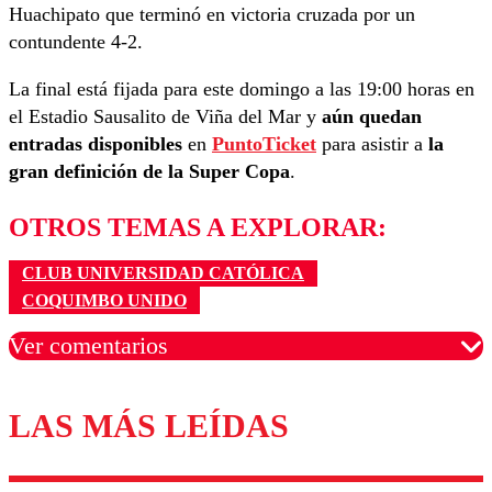
Huachipato que terminó en victoria cruzada por un
contundente 4-2.
La final está fijada para este domingo a las 19:00 horas en
el Estadio Sausalito de Viña del Mar y
aún quedan
entradas disponibles
en
PuntoTicket
para asistir a
la
gran definición de la Super Copa
.
OTROS TEMAS A EXPLORAR:
CLUB UNIVERSIDAD CATÓLICA
COQUIMBO UNIDO
Ver comentarios
LAS MÁS LEÍDAS
Los comentarios son moderados para garantizar un
diálogo respetuoso.
Nombre