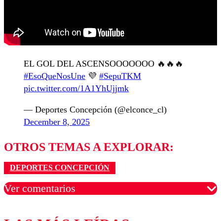
EL GOL DEL ASCENSOOOOOOO 🔥🔥🔥
#EsoQueNosUne
💜
#SepuTKM
pic.twitter.com/1A1YhUjjmk
— Deportes Concepción (@elconce_cl)
December 8, 2025
OTROS TEMAS A EXPLORAR:
DEPORTES CONCEPCIÓN
Ver comentarios