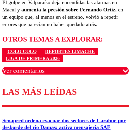
El golpe en Valparaíso deja encendidas las alarmas en
Macul y
aumenta la presión sobre Fernando Ortiz,
en
un equipo que, al menos en el estreno, volvió a repetir
errores que parecían no haber quedado atrás.
OTROS TEMAS A EXPLORAR:
COLO-COLO
DEPORTES LIMACHE
LIGA DE PRIMERA 2026
Ver comentarios
LAS MÁS LEÍDAS
Los comentarios son moderados para garantizar un
diálogo respetuoso.
Nombre
Senapred ordena evacuar dos sectores de Carahue por
Correo
desborde del río Damas: activa mensajería SAE