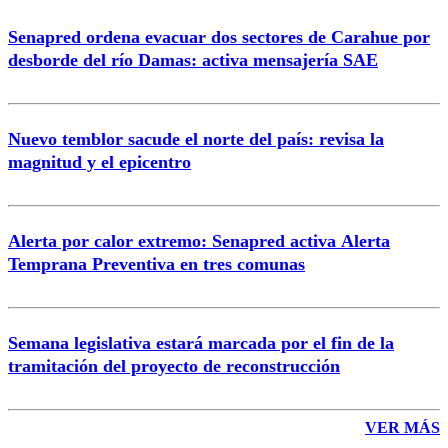
Senapred ordena evacuar dos sectores de Carahue por
Correo
desborde del río Damas: activa mensajería SAE
Nuevo temblor sacude el norte del país: revisa la
magnitud y el epicentro
Enviar comentario
Alerta por calor extremo: Senapred activa Alerta
Temprana Preventiva en tres comunas
Semana legislativa estará marcada por el fin de la
tramitación del proyecto de reconstrucción
VER MÁS