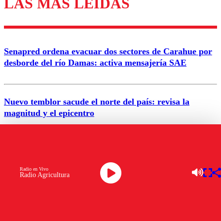
LAS MÁS LEÍDAS
Los comentarios son moderados para garantizar un
diálogo respetuoso.
Nombre
Senapred ordena evacuar dos sectores de Carahue por
Correo
desborde del río Damas: activa mensajería SAE
Nuevo temblor sacude el norte del país: revisa la
magnitud y el epicentro
Enviar comentario
Alerta por calor extremo: Senapred activa Alerta
Temprana Preventiva en tres comunas
Radio en Vivo
Radio Agricultura
Semana legislativa estará marcada por el fin de la
tramitación del proyecto de reconstrucción