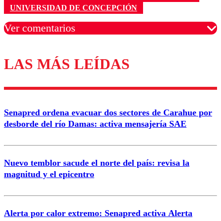
UNIVERSIDAD DE CONCEPCIÓN
Ver comentarios
LAS MÁS LEÍDAS
Los comentarios son moderados para garantizar un
diálogo respetuoso.
Nombre
Senapred ordena evacuar dos sectores de Carahue por
Correo
desborde del río Damas: activa mensajería SAE
Nuevo temblor sacude el norte del país: revisa la
magnitud y el epicentro
Enviar comentario
Alerta por calor extremo: Senapred activa Alerta