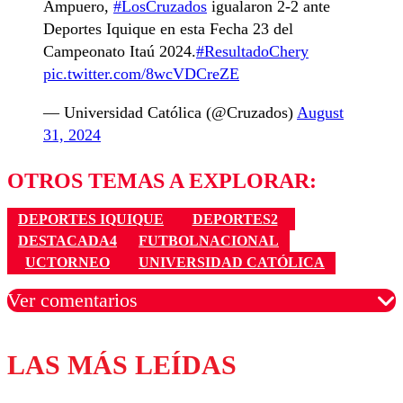
Ampuero,
#LosCruzados
igualaron 2-2 ante
Deportes Iquique en esta Fecha 23 del
Campeonato Itaú 2024.
#ResultadoChery
pic.twitter.com/8wcVDCreZE
— Universidad Católica (@Cruzados)
August
31, 2024
OTROS TEMAS A EXPLORAR:
DEPORTES IQUIQUE
DEPORTES2
DESTACADA4
FUTBOLNACIONAL
UCTORNEO
UNIVERSIDAD CATÓLICA
Ver comentarios
LAS MÁS LEÍDAS
Los comentarios son moderados para garantizar un
diálogo respetuoso.