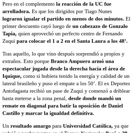
Pero en el complemento
la reacción de la UC fue
arrolladora.
Es que los dirigidos por Tiago Nunes
lograron igualar el partido en menos de dos minutos.
El
primer descuento cayó luego de
un cabezazo de Gonzalo
Tapia,
quien aprovechó un perfecto centro de Fernando
Zuqui
para colocar el 1 a 2 en el Santa Laura a los 48’.
Tras aquello, lo que vino después sorprendió a propios y
extraños. Esto porque
Branco Ampuero armó una
espectacular jugada desde la derecha hacia el área de
Iquique,
como si hubiera tenido la energía y calidad de un
lateral brasileño y puso el empate a los 50’. El ex Deportes
Antofagasta recibió un pase de Zuqui y comenzó a driblear
hasta meterse a la zona penal,
desde donde mandó un
remate en diagonal para batir la oposición de Daniel
Castillo y marcar la igualdad definitiva.
Un
resultado amargo
para
Universidad Católica,
ya que