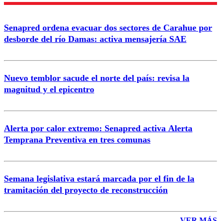
Nombre
Senapred ordena evacuar dos sectores de Carahue por
Correo
desborde del río Damas: activa mensajería SAE
Nuevo temblor sacude el norte del país: revisa la
magnitud y el epicentro
Enviar comentario
Alerta por calor extremo: Senapred activa Alerta
Temprana Preventiva en tres comunas
Semana legislativa estará marcada por el fin de la
tramitación del proyecto de reconstrucción
VER MÁS