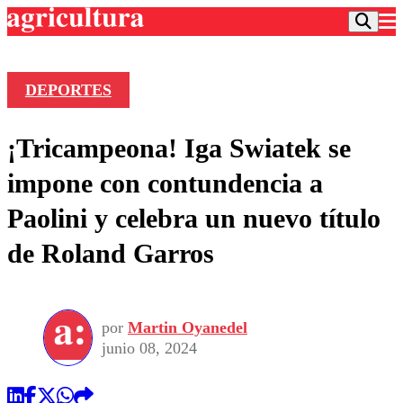
DEPORTES
Podcast
¡Tricampeona! Iga Swiatek se
Frecuencias
Agricultura TV
impone con contundencia a
Deportes
Paolini y celebra un nuevo título
Entretención
Colo Colo
Noticias
de Roland Garros
Motor
Vida Social
Otros Deportes
Dato Practico
Publicaciones en medios
Seleccion Chilena
Economía
Opinión
Torneo Internacional
Internacional
por
Martin Oyanedel
Programas
Torneo Nacional
Nacional
junio 08, 2024
Comercial
Universidad Católica
Política
Universidad de Chile
Sustentabilidad