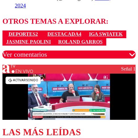
2024
OTROS TEMAS A EXPLORAR:
DEPORTES2
DESTACADA4
IGA SWIATEK
JASMINE PAOLINI
ROLAND GARROS
Ver comentarios
Señal 1
EN VIVO
Los comentarios son moderados para garantizar un
diálogo respetuoso.
Nombre
Correo
LAS MÁS LEÍDAS