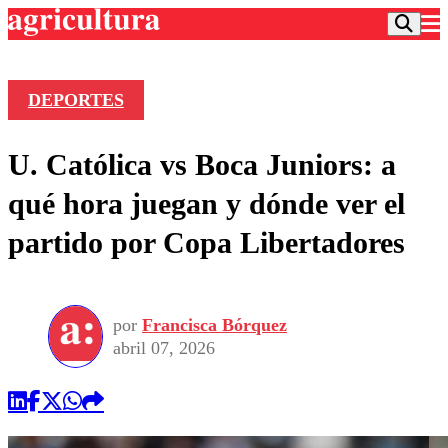
DEPORTES
Podcast
U. Católica vs Boca Juniors: a
Frecuencias
Agricultura TV
qué hora juegan y dónde ver el
Deportes
partido por Copa Libertadores
Entretención
Colo Colo
Noticias
Motor
Vida Social
Otros Deportes
Dato Practico
Publicaciones en medios
por
Francisca Bórquez
Seleccion Chilena
Economía
Opinión
abril 07, 2026
Torneo Internacional
Internacional
Programas
Torneo Nacional
Nacional
Comercial
Universidad Católica
Política
Universidad de Chile
Sustentabilidad