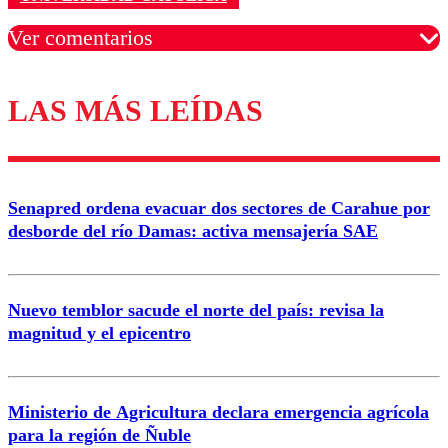
Ver comentarios
LAS MÁS LEÍDAS
Los comentarios son moderados para garantizar un
diálogo respetuoso.
Nombre
Senapred ordena evacuar dos sectores de Carahue por
Correo
desborde del río Damas: activa mensajería SAE
Nuevo temblor sacude el norte del país: revisa la
magnitud y el epicentro
Enviar comentario
Ministerio de Agricultura declara emergencia agrícola
para la región de Ñuble