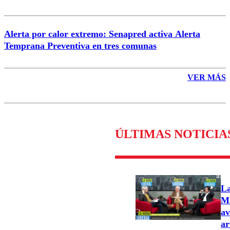
Alerta por calor extremo: Senapred activa Alerta
Temprana Preventiva en tres comunas
VER MÁS
ÚLTIMAS NOTICIA
La
Ma
av
ar