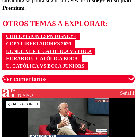
streaming se podrá seguir a través de
Disney+ en su plan
Premium
.
OTROS TEMAS A EXPLORAR:
CHILEVISIÓN ESPN DISNEY+
COPA LIBERTADORES 2026
DÓNDE VER U CATÓLICA VS BOCA
HORARIO U CATÓLICA BOCA
U. CATÓLICA VS BOCA JUNIORS
Ver comentarios
Señal 1
EN VIVO
Los comentarios son moderados para garantizar un
diálogo respetuoso.
Nombre
Correo