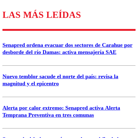
LAS MÁS LEÍDAS
Los comentarios son moderados para garantizar un
diálogo respetuoso.
Nombre
Senapred ordena evacuar dos sectores de Carahue por
Correo
desborde del río Damas: activa mensajería SAE
Nuevo temblor sacude el norte del país: revisa la
magnitud y el epicentro
Enviar comentario
Alerta por calor extremo: Senapred activa Alerta
Temprana Preventiva en tres comunas