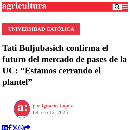
UNIVERSIDAD CATÓLICA
Podcast
Tati Buljubasich confirma el
Frecuencias
Agricultura TV
futuro del mercado de pases de la
Deportes
UC: “Estamos cerrando el
Entretención
Colo Colo
Noticias
plantel”
Motor
Vida Social
Otros Deportes
Dato Practico
Publicaciones en medios
Seleccion Chilena
Economía
Opinión
Torneo Internacional
Internacional
por
Ignacio López
Programas
Torneo Nacional
Nacional
febrero 12, 2025
Comercial
Universidad Católica
Política
Universidad de Chile
Sustentabilidad