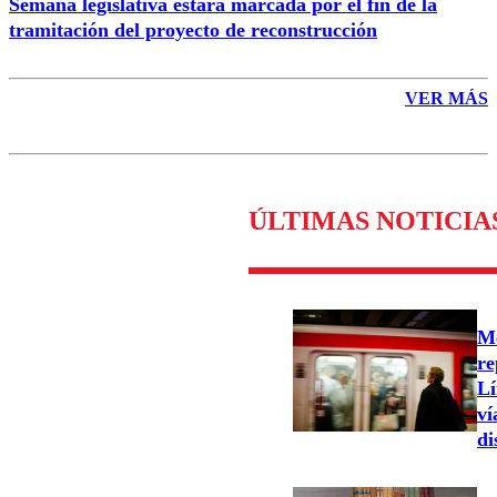
Semana legislativa estará marcada por el fin de la
tramitación del proyecto de reconstrucción
VER MÁS
ÚLTIMAS NOTICIA
Me
re
Lí
ví
di