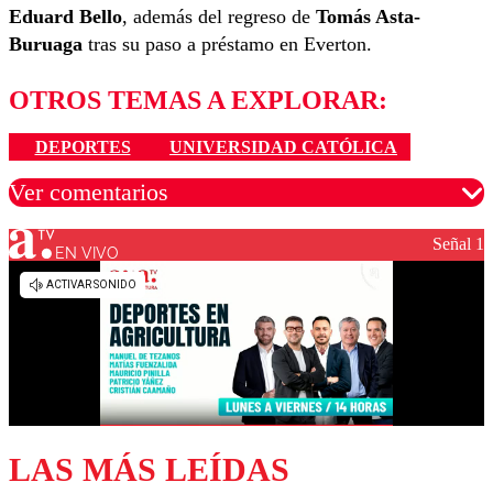
Eduard Bello
, además del regreso de
Tomás Asta-
Buruaga
tras su paso a préstamo en Everton.
OTROS TEMAS A EXPLORAR:
DEPORTES
UNIVERSIDAD CATÓLICA
Ver comentarios
Señal 1
EN VIVO
Los comentarios son moderados para garantizar un
diálogo respetuoso.
Nombre
Correo
LAS MÁS LEÍDAS