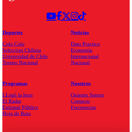
Deportes
Noticias
Colo Colo
Dato Practico
Seleccion Chilena
Economía
Universidad de Chile
Internacional
Torneo Nacional
Nacional
Programas
Nosotros
LLegó la hora
Quienes Somos
El Radar
Contacto
Enfoqué Público
Frecuencias
Hoja de Ruta