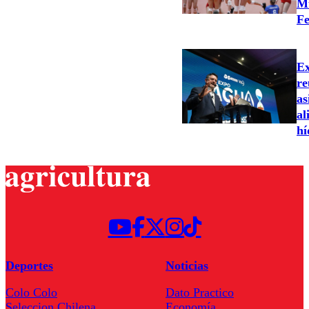
Mu
Fe
Ex
re
as
al
hí
Deportes
Noticias
Colo Colo
Dato Practico
Seleccion Chilena
Economía