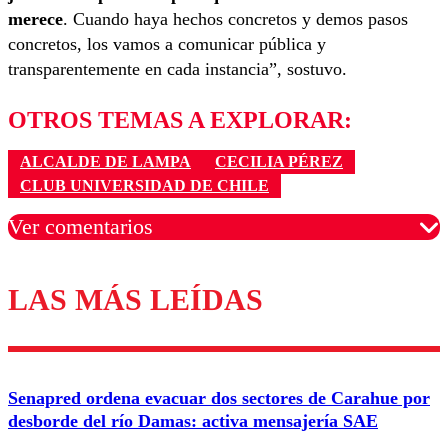
merece
. Cuando haya hechos concretos y demos pasos
concretos, los vamos a comunicar pública y
transparentemente en cada instancia”, sostuvo.
OTROS TEMAS A EXPLORAR:
ALCALDE DE LAMPA
CECILIA PÉREZ
CLUB UNIVERSIDAD DE CHILE
Ver comentarios
LAS MÁS LEÍDAS
Los comentarios son moderados para garantizar un
diálogo respetuoso.
Nombre
Senapred ordena evacuar dos sectores de Carahue por
Correo
desborde del río Damas: activa mensajería SAE