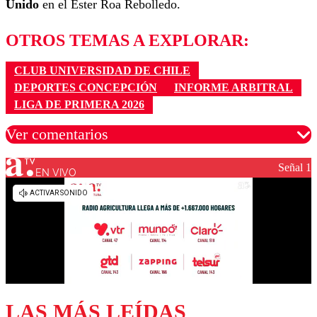
Unido
en el Ester Roa Rebolledo.
OTROS TEMAS A EXPLORAR:
CLUB UNIVERSIDAD DE CHILE
DEPORTES CONCEPCIÓN
INFORME ARBITRAL
LIGA DE PRIMERA 2026
Ver comentarios
Señal 1
EN VIVO
Los comentarios son moderados para garantizar un
diálogo respetuoso.
Nombre
Correo
LAS MÁS LEÍDAS