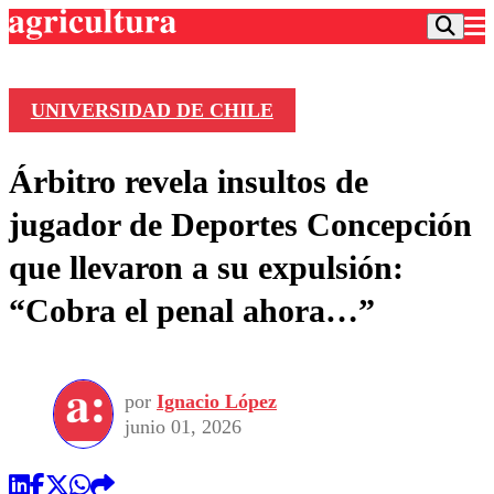
UNIVERSIDAD DE CHILE
Podcast
Árbitro revela insultos de
Frecuencias
Agricultura TV
jugador de Deportes Concepción
Deportes
que llevaron a su expulsión:
Entretención
Colo Colo
Noticias
“Cobra el penal ahora…”
Motor
Vida Social
Otros Deportes
Dato Practico
Publicaciones en medios
Seleccion Chilena
Economía
Opinión
Torneo Internacional
Internacional
por
Ignacio López
Programas
Torneo Nacional
Nacional
junio 01, 2026
Comercial
Universidad Católica
Política
Universidad de Chile
Sustentabilidad