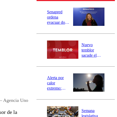
Senapred
ordena
evacuar dos
sectores de
Carahue por
desborde del
río Damas:
Nuevo
activa
temblor
mensajería
sacude el
SAE
norte del país:
revisa la
magnitud y el
epicentro
Alerta por
calor
extremo:
Senapred
activa Alerta
 – Agencia Uno
Temprana
Preventiva en
Semana
or de la
tres comunas
legislativa