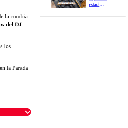
estará
marcada por
de la cumbia
el fin de la
tramitación
ow del DJ
del proyecto
de
reconstrucción
s los
en la Parada