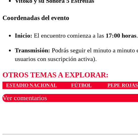
Vitoko y su Sonora 5 Estrellas
Coordenadas del evento
Inicio:
El encuentro comienza a las
17:00 horas
.
Transmisión:
Podrás seguir el minuto a minuto e
usuarios con suscripción activa).
OTROS TEMAS A EXPLORAR:
ESTADIO NACIONAL
FÚTBOL
PEPE ROJAS
Ver comentarios
Los comentarios son moder
Nombre