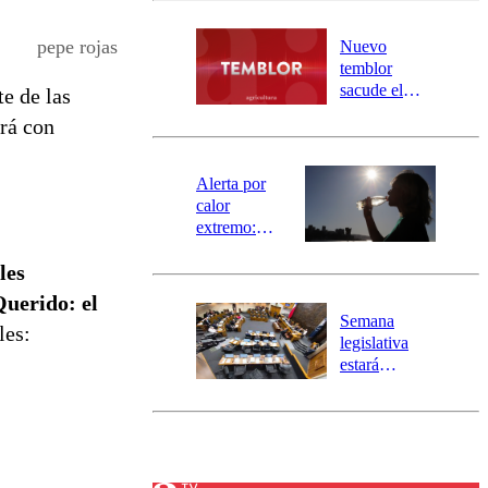
desborde del
río Damas:
pepe rojas
Nuevo
activa
temblor
mensajería
sacude el
te de las
SAE
norte del país:
rá con
revisa la
magnitud y el
epicentro
Alerta por
calor
extremo:
Senapred
les
activa Alerta
Temprana
uerido: el
Preventiva en
Semana
les:
tres comunas
legislativa
estará
marcada por
el fin de la
tramitación
del proyecto
de