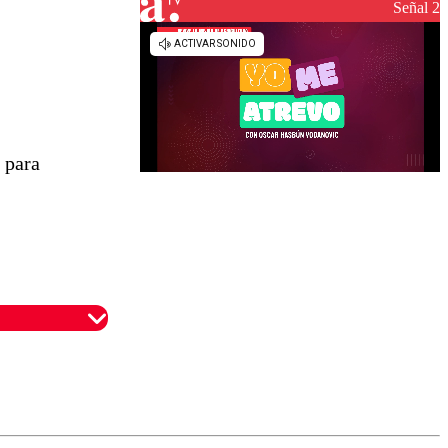
reconstrucción
Señal 2
 para