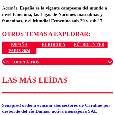
Además,
España es la vigente campeona del mundo a
nivel femenina, las Ligas de Naciones masculinas y
femeninas, y el Mundial Femenino sub 20 y sub 17.
OTROS TEMAS A EXPLORAR:
ESPAÑA
EUROCOPA
FÚTBOLINTER
PARÍS 2024
Ver comentarios
LAS MÁS LEÍDAS
Los comentarios son moderados para garantizar un
diálogo respetuoso.
Nombre
Senapred ordena evacuar dos sectores de Carahue por
Correo
desborde del río Damas: activa mensajería SAE