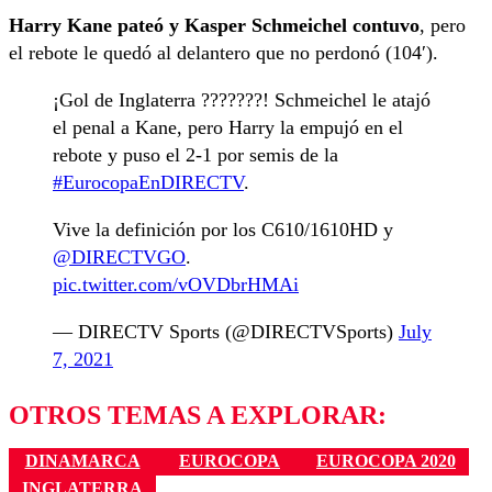
Harry Kane pateó y Kasper Schmeichel contuvo
, pero
el rebote le quedó al delantero que no perdonó (104′).
¡Gol de Inglaterra ???????! Schmeichel le atajó
el penal a Kane, pero Harry la empujó en el
rebote y puso el 2-1 por semis de la
#EurocopaEnDIRECTV
.
Vive la definición por los C610/1610HD y
@DIRECTVGO
.
pic.twitter.com/vOVDbrHMAi
— DIRECTV Sports (@DIRECTVSports)
July
7, 2021
OTROS TEMAS A EXPLORAR:
DINAMARCA
EUROCOPA
EUROCOPA 2020
INGLATERRA