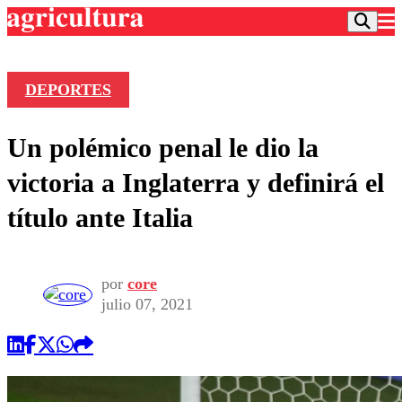
DEPORTES
Podcast
Un polémico penal le dio la
Frecuencias
Agricultura TV
victoria a Inglaterra y definirá el
Deportes
título ante Italia
Entretención
Colo Colo
Noticias
Motor
Vida Social
Otros Deportes
Dato Practico
por
core
Publicaciones en medios
Seleccion Chilena
Economía
julio 07, 2021
Opinión
Torneo Internacional
Internacional
Programas
Torneo Nacional
Nacional
Comercial
Universidad Católica
Política
Universidad de Chile
Sustentabilidad