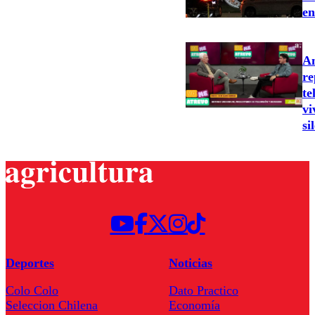
en
An
re
te
vi
si
Deportes
Noticias
Colo Colo
Dato Practico
Seleccion Chilena
Economía