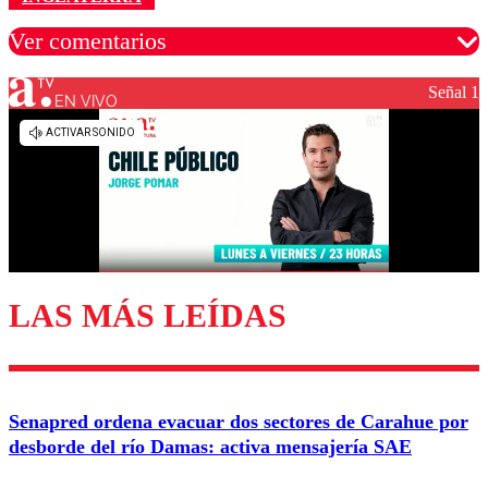
Ver comentarios
Señal 1
EN VIVO
Los comentarios son moderados para garantizar un
diálogo respetuoso.
Nombre
Correo
LAS MÁS LEÍDAS
Enviar comentario
Senapred ordena evacuar dos sectores de Carahue por
desborde del río Damas: activa mensajería SAE