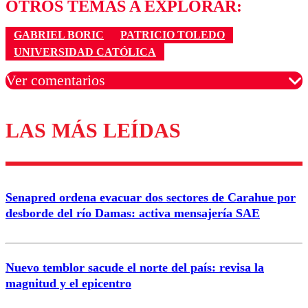
OTROS TEMAS A EXPLORAR:
GABRIEL BORIC
PATRICIO TOLEDO
UNIVERSIDAD CATÓLICA
Ver comentarios
LAS MÁS LEÍDAS
Los comentarios son moderados para garantizar un
diálogo respetuoso.
Nombre
Senapred ordena evacuar dos sectores de Carahue por
Correo
desborde del río Damas: activa mensajería SAE
Nuevo temblor sacude el norte del país: revisa la
magnitud y el epicentro
Enviar comentario