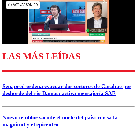
diálogo respetuoso.
Nombre
Correo
LAS MÁS LEÍDAS
Enviar comentario
Senapred ordena evacuar dos sectores de Carahue por
desborde del río Damas: activa mensajería SAE
Nuevo temblor sacude el norte del país: revisa la
magnitud y el epicentro