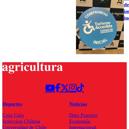
de
im
in
Deportes
Noticias
Colo Colo
Dato Practico
Seleccion Chilena
Economía
Universidad de Chile
Internacional