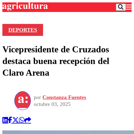
DEPORTES
Podcast
Vicepresidente de Cruzados
Frecuencias
Agricultura TV
destaca buena recepción del
Deportes
Claro Arena
Entretención
Colo Colo
Noticias
Motor
Vida Social
Otros Deportes
Dato Practico
Publicaciones en medios
por
Constanza Fuentes
Seleccion Chilena
Economía
Opinión
octubre 03, 2025
Torneo Internacional
Internacional
Programas
Torneo Nacional
Nacional
Comercial
Universidad Católica
Política
Universidad de Chile
Sustentabilidad