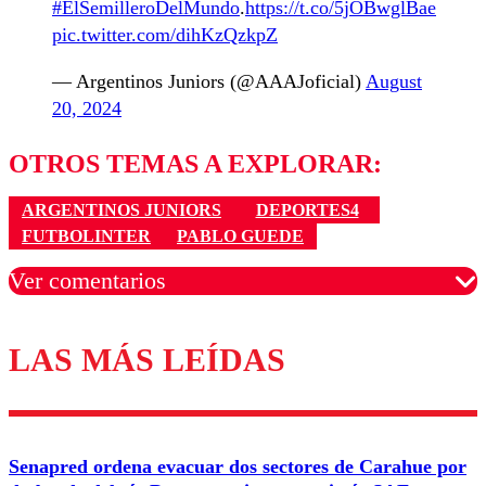
#ElSemilleroDelMundo
.
https://t.co/5jOBwglBae
pic.twitter.com/dihKzQzkpZ
— Argentinos Juniors (@AAAJoficial)
August
20, 2024
OTROS TEMAS A EXPLORAR:
ARGENTINOS JUNIORS
DEPORTES4
FUTBOLINTER
PABLO GUEDE
Ver comentarios
LAS MÁS LEÍDAS
Los comentarios son moderados para garantizar un
diálogo respetuoso.
Nombre
Senapred ordena evacuar dos sectores de Carahue por
Correo