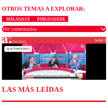
OTROS TEMAS A EXPLORAR:
MÁLAGA CF
PABLO GUEDE
Ver comentarios
Señal 1
EN VIVO
Los comentarios son moderados para garantizar un
diálogo respetuoso.
Nombre
Correo
LAS MÁS LEÍDAS
Enviar comentario