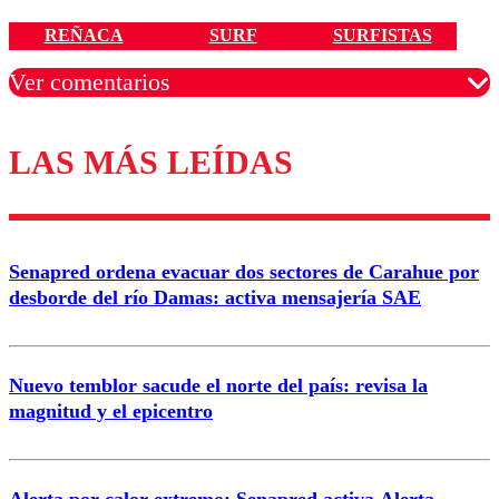
REÑACA
SURF
SURFISTAS
Ver comentarios
LAS MÁS LEÍDAS
Los comentarios son moderados para garantizar un
diálogo respetuoso.
Nombre
Senapred ordena evacuar dos sectores de Carahue por
Correo
desborde del río Damas: activa mensajería SAE
Nuevo temblor sacude el norte del país: revisa la
magnitud y el epicentro
Enviar comentario