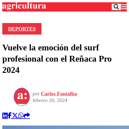
DEPORTES
Podcast
Vuelve la emoción del surf
Frecuencias
Agricultura TV
profesional con el Reñaca Pro
Deportes
2024
Entretención
Colo Colo
Noticias
Motor
Vida Social
Otros Deportes
Dato Practico
Publicaciones en medios
por
Carlos Fontalba
Seleccion Chilena
Economía
Opinión
febrero 20, 2024
Torneo Internacional
Internacional
Programas
Torneo Nacional
Nacional
Comercial
Universidad Católica
Política
Universidad de Chile
Sustentabilidad