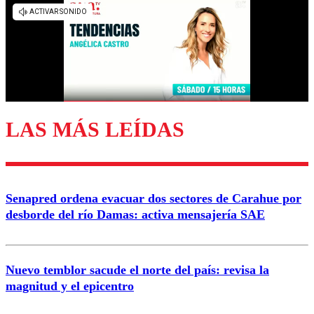
Los comentarios son moderados para garantizar un
diálogo respetuoso.
Nombre
Correo
LAS MÁS LEÍDAS
Enviar comentario
Senapred ordena evacuar dos sectores de Carahue por
desborde del río Damas: activa mensajería SAE
Nuevo temblor sacude el norte del país: revisa la
magnitud y el epicentro