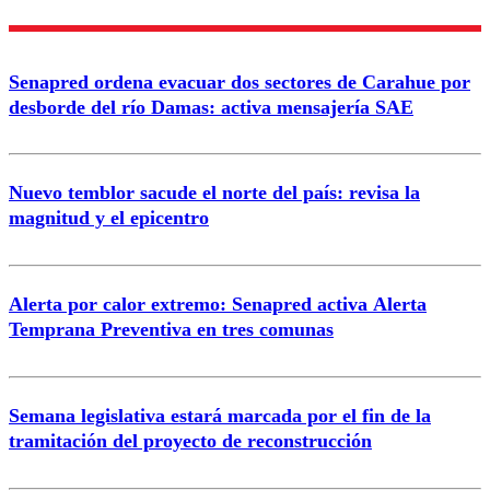
Nombre
Senapred ordena evacuar dos sectores de Carahue por
Correo
desborde del río Damas: activa mensajería SAE
Nuevo temblor sacude el norte del país: revisa la
magnitud y el epicentro
Enviar comentario
Alerta por calor extremo: Senapred activa Alerta
Temprana Preventiva en tres comunas
Semana legislativa estará marcada por el fin de la
tramitación del proyecto de reconstrucción