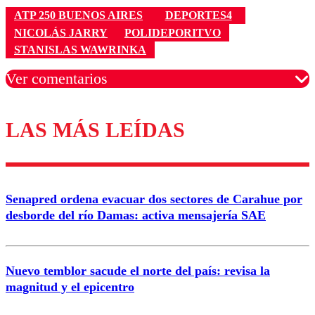
ATP 250 BUENOS AIRES
DEPORTES4
NICOLÁS JARRY
POLIDEPORITVO
STANISLAS WAWRINKA
Ver comentarios
LAS MÁS LEÍDAS
Los comentarios son moderados para garantizar un
diálogo respetuoso.
Nombre
Senapred ordena evacuar dos sectores de Carahue por
Correo
desborde del río Damas: activa mensajería SAE
Nuevo temblor sacude el norte del país: revisa la
magnitud y el epicentro
Enviar comentario