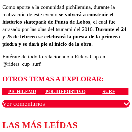
Como aporte a la comunidad pichilemina, durante la
realización de este evento
se volverá a construir el
histórico skatepark de Punta de Lobos,
el cual fue
arrasado por las olas del tsunami del 2010.
Durante el 24
y 25 de febrero se celebrará la puesta de la primera
piedra y se dará pie al inicio de la obra.
Entérate de todo lo relacionado a Riders Cup en
@riders_cup_surf
OTROS TEMAS A EXPLORAR:
PICHILEMU
POLIDEPORTIVO
SURF
Ver comentarios
LAS MÁS LEÍDAS
Los comentarios son moderados para garantizar un
diálogo respetuoso.