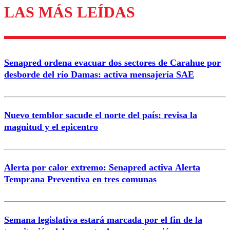
LAS MÁS LEÍDAS
Los comentarios son moderados para garantizar un
diálogo respetuoso.
Nombre
Senapred ordena evacuar dos sectores de Carahue por
Correo
desborde del río Damas: activa mensajería SAE
Nuevo temblor sacude el norte del país: revisa la
magnitud y el epicentro
Enviar comentario
Alerta por calor extremo: Senapred activa Alerta
Temprana Preventiva en tres comunas
Semana legislativa estará marcada por el fin de la