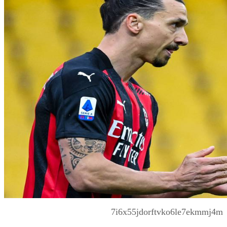
7i6x55jdorftvko6le7ekmmj4m