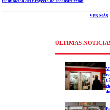
tramitación del proyecto de reconstrucción
VER MÁS
ÚLTIMAS NOTICIA
Me
re
Lí
ví
di
Pr