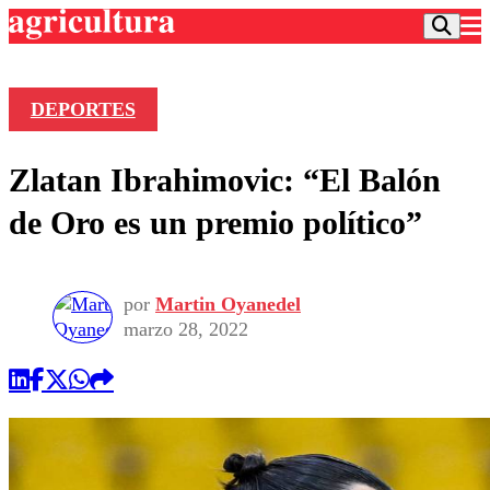
DEPORTES
Podcast
Zlatan Ibrahimovic: “El Balón
Frecuencias
Agricultura TV
de Oro es un premio político”
Deportes
Entretención
Colo Colo
Noticias
por
Martin Oyanedel
Motor
Vida Social
marzo 28, 2022
Otros Deportes
Dato Practico
Publicaciones en medios
Seleccion Chilena
Economía
Opinión
Torneo Internacional
Internacional
Programas
Torneo Nacional
Nacional
Comercial
Universidad Católica
Política
Universidad de Chile
Sustentabilidad