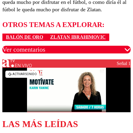
queda mucho por disfrutar en el fútbol, o como diría él al
fútbol le queda mucho por disfrutar de Zlatan.
OTROS TEMAS A EXPLORAR:
BALÓN DE ORO
ZLATAN IBRAHIMOVIC
Ver comentarios
Señal 1
EN VIVO
Los comentarios son moderados para garantizar un
diálogo respetuoso.
Nombre
Correo
LAS MÁS LEÍDAS